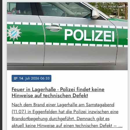
Foto: Polizei Bayern
14
. Juli 2026 06:33
notes
Feuer in Lagerhalle - Polizei findet keine
Hinweise auf technischen Defekt
Nach dem Brand einer Lagerhalle am Samstagabend
(11.07.) in Eggenfelden hat die Polizei inzwischen eine
Brandortbegehung durchgeführt. Demnach gibt es
aktuell keine Hinweise auf einen technischen Defekt – …