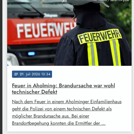
Foto: Fotolia / Stefan KÃ¶rber
21
. Juli 2026 13:34
notes
Feuer in Aholming: Brandursache war wohl
technischer Defekt
Nach dem Feuer in einem Aholminger Einfamilienhaus
geht die Polizei von einem technischen Defekt als
möglicher Brandursache aus. Bei einer
Brandortbegehung konnten die Ermittler der …