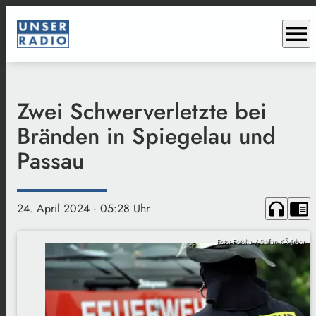
menu
Zwei Schwerverletzte bei
Bränden in Spiegelau und
Passau
headphones
chrome_reader_mode
24. April 2024
· 05:28 Uhr
Foto: Fotolia / Stefan KÃ¶rber