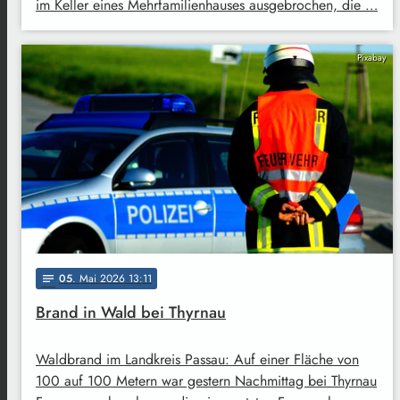
im Keller eines Mehrfamilienhauses ausgebrochen, die …
Pixabay
05
. Mai 2026 13:11
notes
Brand in Wald bei Thyrnau
Waldbrand im Landkreis Passau: Auf einer Fläche von
100 auf 100 Metern war gestern Nachmittag bei Thyrnau