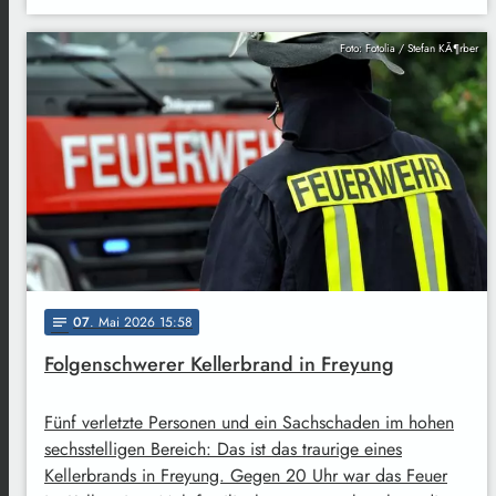
Foto: Fotolia / Stefan KÃ¶rber
07
. Mai 2026 15:58
notes
Folgenschwerer Kellerbrand in Freyung
Fünf verletzte Personen und ein Sachschaden im hohen
sechsstelligen Bereich: Das ist das traurige eines
Kellerbrands in Freyung. Gegen 20 Uhr war das Feuer