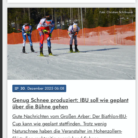
Foto: Christian Schillmaier
30
. Dezember 2025 06:08
notes
Genug Schnee produziert: IBU soll wie geplant
über die Bühne gehen
Gute Nachrichten vom Großen Arber: Der Biathlon-IBU-
Cup kann wie geplant stattfinden. Trotz wenig
Naturschnee haben die Veranstalter im Hohenzollern-