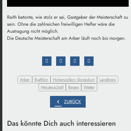
Raith betonte, wie stolz er sei, Gastgeber der Meisterschaft zu
sein. Ohne die zahlreichen freiwilligen Helfer wäre die
Austragung nicht möglich.
Die Deutsche Meisterschaft am Arber läuft noch bis morgen.
Arber
Biathlon
Hohenzollern Skistadion
Landkreis
Meisterschaft
Regen
Wetter
chevron_left
ZURÜCK
Das könnte Dich auch interessieren