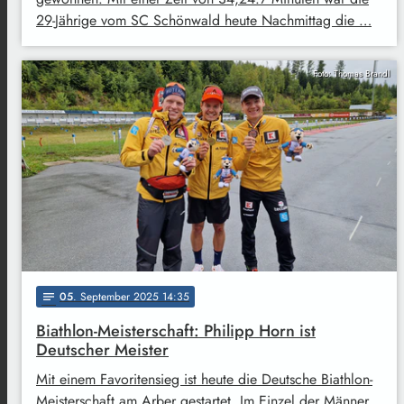
29-Jährige vom SC Schönwald heute Nachmittag die …
Foto: Thomas Brandl
05
. September 2025 14:35
notes
Biathlon-Meisterschaft: Philipp Horn ist
Deutscher Meister
Mit einem Favoritensieg ist heute die Deutsche Biathlon-
Meisterschaft am Arber gestartet. Im Einzel der Männer