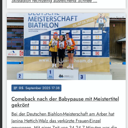
Skistadion rechtzeitig ausreichend Schnee …
Foto: Thomas Brandl
05
. September 2025 17:38
notes
Comeback nach der Babypause mit Meistertitel
gekrönt
Bei der Deutschen Biahlon-Meisterschaft am Arber hat
Janina Hettich-Walz das verkürzte Frauen-Einzel
gewonnen. Mit einer Zeit von 34,24.7 Minuten war die