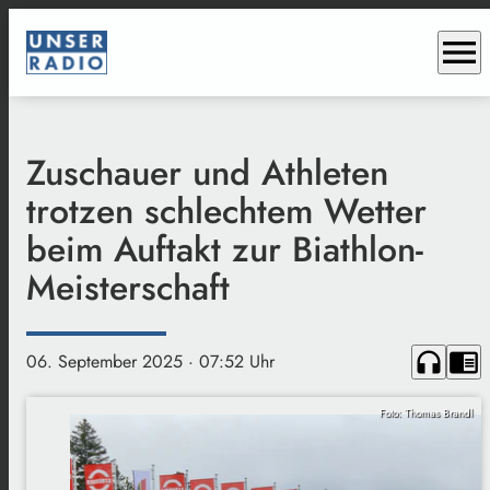
menu
Zuschauer und Athleten
trotzen schlechtem Wetter
beim Auftakt zur Biathlon-
Meisterschaft
headphones
chrome_reader_mode
06. September 2025
· 07:52 Uhr
Foto: Thomas Brandl