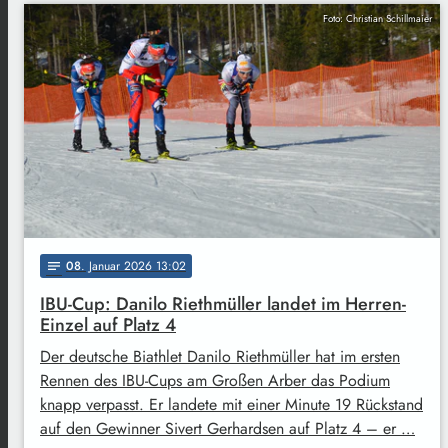
Foto: Christian Schillmaier
08
. Januar 2026 13:02
notes
IBU-Cup: Danilo Riethmüller landet im Herren-
Einzel auf Platz 4
Der deutsche Biathlet Danilo Riethmüller hat im ersten
Rennen des IBU-Cups am Großen Arber das Podium
knapp verpasst. Er landete mit einer Minute 19 Rückstand
auf den Gewinner Sivert Gerhardsen auf Platz 4 – er …