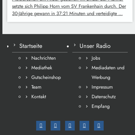
setzte sich Philipp Horn vom SV Frankenhain durch. Der
30-Jährige gewann in 37:21 Minuten und verteidigte …
Startseite
Unser Radio
Nachrichten
Jobs
Mediathek
Mediadaten und
Gutscheinshop
Werbung
Team
Impressum
Kontakt
Datenschutz
Empfang