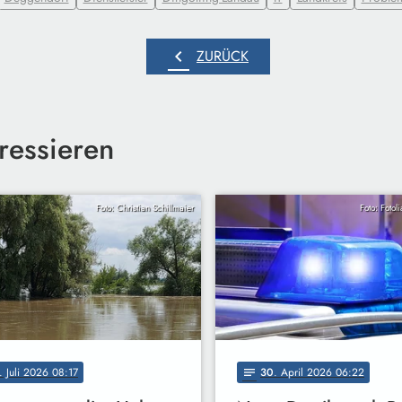
chevron_left
ZURÜCK
ressieren
Foto: Christian Schillmaier
Foto: Fotol
. Juli 2026 08:17
30
. April 2026 06:22
notes