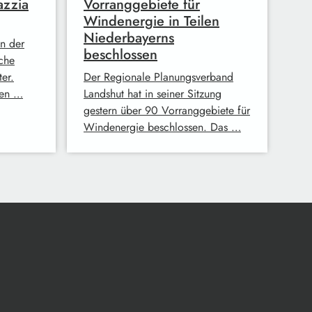
azzia
Vorranggebiete für
Windenergie in Teilen
Niederbayerns
n der
beschlossen
che
er.
Der Regionale Planungsverband
men …
Landshut hat in seiner Sitzung
gestern über 90 Vorranggebiete für
Windenergie beschlossen. Das …