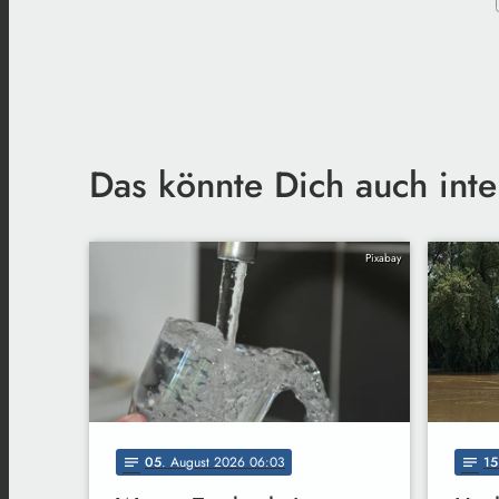
Das könnte Dich auch inte
Pixabay
05
. August 2026 06:03
15
notes
notes