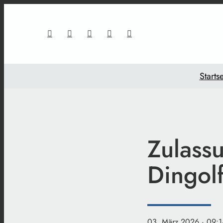
Startse
Zulass
Dingol
03. März 2026
· 09:1