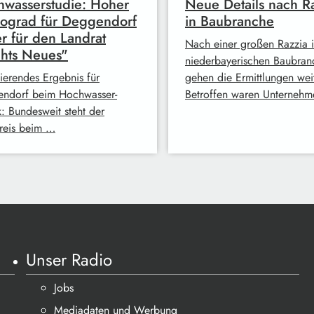
wasserstudie: Hoher
Neue Details nach R
kograd für Deggendorf
in Baubranche
er für den Landrat
Nach einer großen Razzia i
hts Neues"
niederbayerischen Baubran
ierendes Ergebnis für
gehen die Ermittlungen weit
ndorf beim Hochwasser-
Betroffen waren Unterneh
: Bundesweit steht der
reis beim …
Unser Radio
Jobs
Mediadaten und Werbung