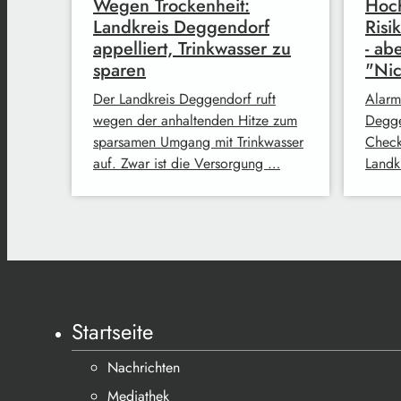
Wegen Trockenheit:
Hoch
Landkreis Deggendorf
Risi
appelliert, Trinkwasser zu
- ab
sparen
"Nic
Der Landkreis Deggendorf ruft
Alarm
wegen der anhaltenden Hitze zum
Degge
sparsamen Umgang mit Trinkwasser
Check
auf. Zwar ist die Versorgung …
Landk
Startseite
Nachrichten
Mediathek