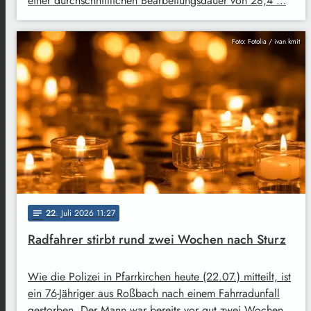
einer durchschnittlichen Bearbeitungsdauer von 28,4 …
Foto: Fotolia / ivan kmit
22
. Juli 2026 11:27
notes
Radfahrer stirbt rund zwei Wochen nach Sturz
Wie die Polizei in Pfarrkirchen heute (22.07.) mitteilt, ist
ein 76-Jähriger aus Roßbach nach einem Fahrradunfall
gestorben. Der Mann war bereits vor gut zwei Wochen