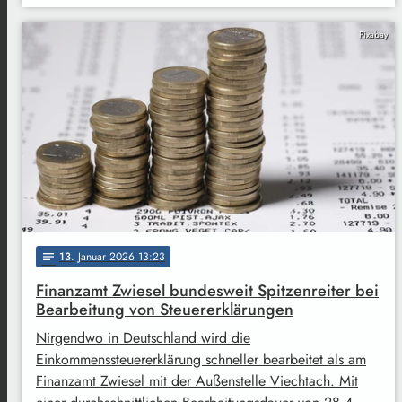
Pixabay
13
. Januar 2026 13:23
notes
Finanzamt Zwiesel bundesweit Spitzenreiter bei
Bearbeitung von Steuererklärungen
Nirgendwo in Deutschland wird die
Einkommenssteuererklärung schneller bearbeitet als am
Finanzamt Zwiesel mit der Außenstelle Viechtach. Mit