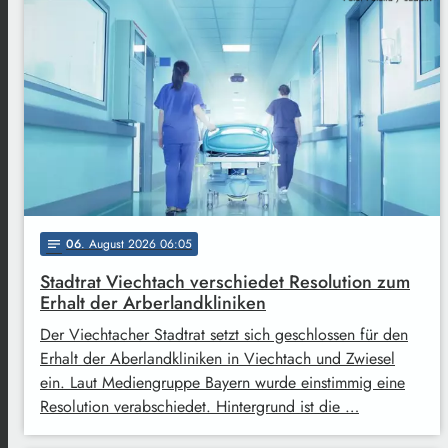
06
. August 2026 06:05
notes
Stadtrat Viechtach verschiedet Resolution zum
Erhalt der Arberlandkliniken
Der Viechtacher Stadtrat setzt sich geschlossen für den
Erhalt der Aberlandkliniken in Viechtach und Zwiesel
ein. Laut Mediengruppe Bayern wurde einstimmig eine
Resolution verabschiedet. Hintergrund ist die …