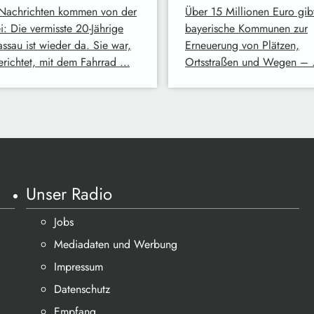
Nachrichten kommen von der
Über 15 Millionen Euro gibt
i: Die vermisste 20-Jährige
bayerische Kommunen zur
assau ist wieder da. Sie war,
Erneuerung von Plätzen,
erichtet, mit dem Fahrrad …
Ortsstraßen und Wegen –
Unser Radio
Jobs
Mediadaten und Werbung
Impressum
Datenschutz
Empfang