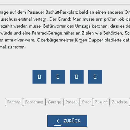
age auf dem Passauer Bschütt-Parkplatz bald an einen anderen Or
ausschuss erstmal vertagt. Der Grund: Man müsse erst prüfen, ob d
ezahlt werden müsse. Befürworter des Umzugs betonen, dass es d
würde und eine Fahrrad-Garage näher an Zielen wie Behörden, Sch
len attraktiver wäre. Oberbürgermeister Jürgen Dupper plädierte da
al zu testen.
Fahrrad
Förderung
Garage
Passau
Stadt
Zukunft
Zuschuss
chevron_left
ZURÜCK