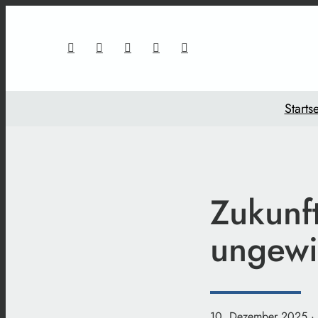
Startse
Zukunf
ungewi
10. Dezember 2025
·