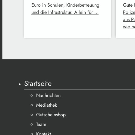
Euro in Schulen, Kinderbetreuung
Gute 
und die Infrastruktur. Allein für …
Polize
aus P
wie b
Startseite
Nachrichten
Mediathek
Gutscheinshop
Team
Kontakt