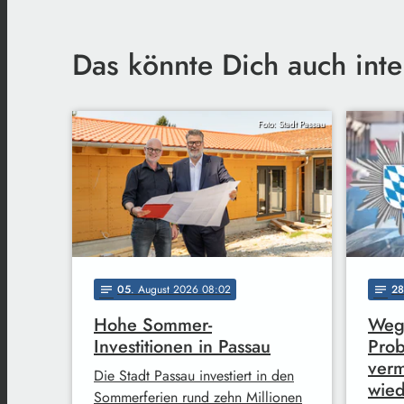
Das könnte Dich auch inte
Foto: Stadt Passau
05
. August 2026 08:02
28
notes
notes
Hohe Sommer-
Wege
Investitionen in Passau
Pro
vermi
Die Stadt Passau investiert in den
wied
Sommerferien rund zehn Millionen