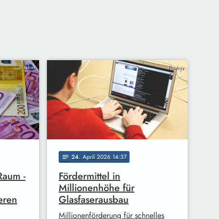
Pixabay
Pixabay
24
. April 2026 14:37
notes
Raum -
Fördermittel in
Millionenhöhe für
eren
Glasfaserausbau
Millionenförderung für schnelles