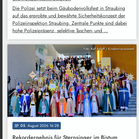
Die Polizei setzt beim Gäubodenvolksfest in Straubing
auf das erprobte und bewährte Sicherheitskonzept der
Polizeiinspektion Straubing. Zentrale Punkte sind dabei
hohe Polizeipräsenz, selektive Taschen- und …
Foto: Ralf Adloff / Kindermissionswerk
05
. August 2026 16:28
notes
Rekordergebnis für Sternsinger im Bistum