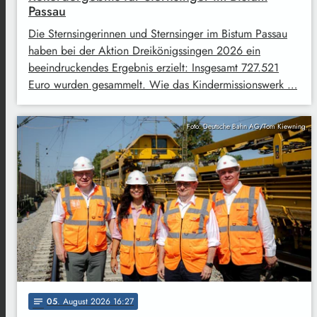
Passau
Die Sternsingerinnen und Sternsinger im Bistum Passau
haben bei der Aktion Dreikönigssingen 2026 ein
beeindruckendes Ergebnis erzielt: Insgesamt 727.521
Euro wurden gesammelt. Wie das Kindermissionswerk …
Foto: Deutsche Bahn AG/Tom Kiewning
05
. August 2026 16:27
notes