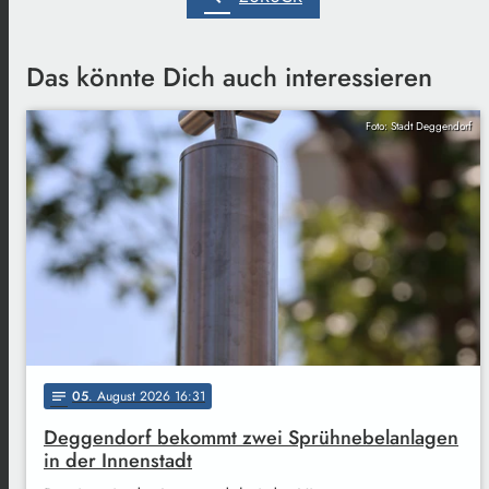
Das könnte Dich auch interessieren
Foto: Stadt Deggendorf
05
. August 2026 16:31
notes
Deggendorf bekommt zwei Sprühnebelanlagen
in der Innenstadt