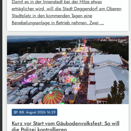
Damit es in der Innenstadt bei der Hitze etwas
erträglicher wird, will die Stadt Deggendorf am Oberen
Stadtplatz in den kommenden Tagen eine
Benebelungsanlage in Betrieb nehmen. Zwei …
Foto: Simone Rieger
05
. August 2026 16:29
notes
Kurz vor Start vom Gäubodenvolksfest: So will
die Polizei kontrollieren