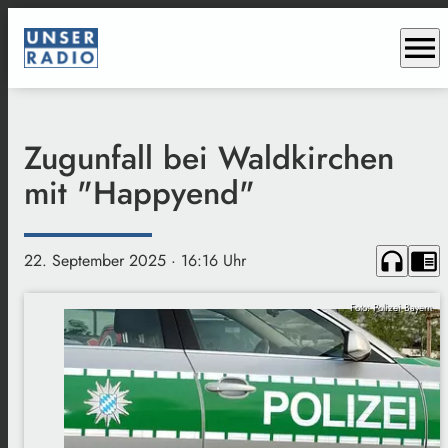
menu
Zugunfall bei Waldkirchen
mit "Happyend"
headphones
chrome_reader_mode
22. September 2025
· 16:16 Uhr
Foto: Polizei Bayern