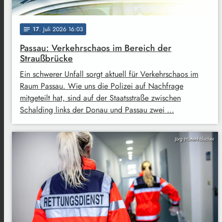
17
. Juli 2026 16:03
notes
Passau: Verkehrschaos im Bereich der
Straußbrücke
Ein schwerer Unfall sorgt aktuell für Verkehrschaos im
Raum Passau. Wie uns die Polizei auf Nachfrage
mitgeteilt hat, sind auf der Staatsstraße zwischen
Schalding links der Donau und Passau zwei …
Jörg Hüttenhölscher