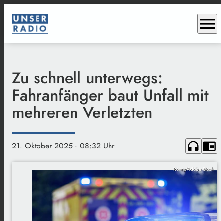
menu
Zu schnell unterwegs:
Fahranfänger baut Unfall mit
mehreren Verletzten
headphones
chrome_reader_mode
21. Oktober 2025
· 08:32 Uhr
Ronny/Adobe Stock