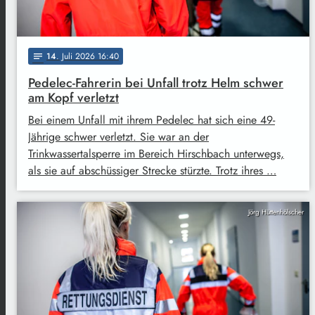
14
. Juli 2026 16:40
notes
Pedelec-Fahrerin bei Unfall trotz Helm schwer
am Kopf verletzt
Bei einem Unfall mit ihrem Pedelec hat sich eine 49-
Jährige schwer verletzt. Sie war an der
Trinkwassertalsperre im Bereich Hirschbach unterwegs,
als sie auf abschüssiger Strecke stürzte. Trotz ihres …
Jörg Hüttenhölscher