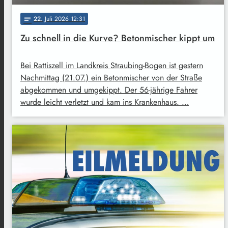
22
. Juli 2026 12:31
notes
Zu schnell in die Kurve? Betonmischer kippt um
Bei Rattiszell im Landkreis Straubing-Bogen ist gestern
Nachmittag (21.07.) ein Betonmischer von der Straße
abgekommen und umgekippt. Der 56-jährige Fahrer
wurde leicht verletzt und kam ins Krankenhaus. …