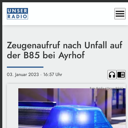
menu
Zeugenaufruf nach Unfall auf
der B85 bei Ayrhof
headphones
chrome_reader_mode
03. Januar 2023
· 16:57 Uhr
Foto: Fotolia / Jürgen Fälchle