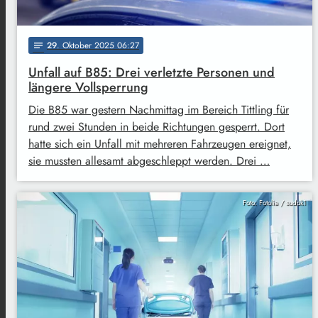
29
. Oktober 2025 06:27
notes
Unfall auf B85: Drei verletzte Personen und
längere Vollsperrung
Die B85 war gestern Nachmittag im Bereich Tittling für
rund zwei Stunden in beide Richtungen gesperrt. Dort
hatte sich ein Unfall mit mehreren Fahrzeugen ereignet,
sie mussten allesamt abgeschleppt werden. Drei …
Foto: Fotolia / sudok1