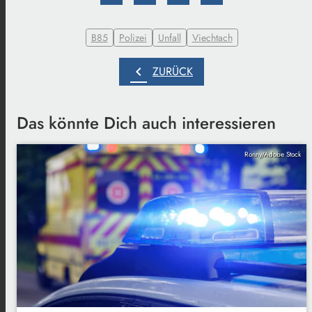
B85
Polizei
Unfall
Viechtach
chevron_left
ZURÜCK
Das könnte Dich auch interessieren
Ronny/Adobe Stock