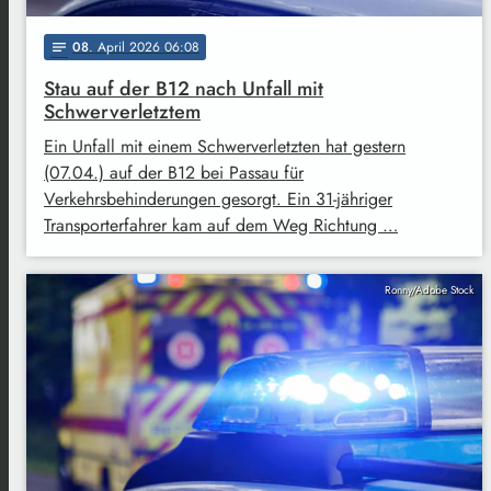
08
. April 2026 06:08
notes
Stau auf der B12 nach Unfall mit
Schwerverletztem
Ein Unfall mit einem Schwerverletzten hat gestern
(07.04.) auf der B12 bei Passau für
Verkehrsbehinderungen gesorgt. Ein 31-jähriger
Transporterfahrer kam auf dem Weg Richtung …
Ronny/Adobe Stock