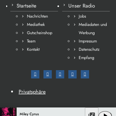
Startseite
Unser Radio
Nachrichten
Jobs
Mediathek
Mediadaten und
Gutscheinshop
Werbung
Team
Impressum
Kontakt
Datenschutz
Empfang
Privatsphäre
Miley Cyrus
library_music
play_arrow