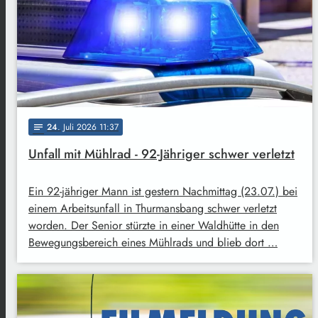
24
. Juli 2026 11:37
notes
Unfall mit Mühlrad - 92-Jähriger schwer verletzt
Ein 92-jähriger Mann ist gestern Nachmittag (23.07.) bei
einem Arbeitsunfall in Thurmansbang schwer verletzt
worden. Der Senior stürzte in einer Waldhütte in den
Bewegungsbereich eines Mühlrads und blieb dort …