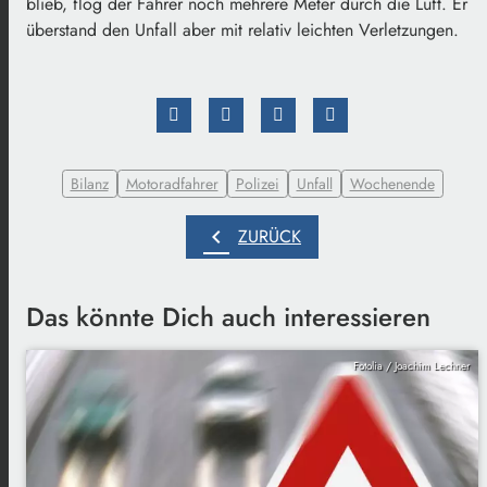
blieb, flog der Fahrer noch mehrere Meter durch die Luft. Er
überstand den Unfall aber mit relativ leichten Verletzungen.
Bilanz
Motoradfahrer
Polizei
Unfall
Wochenende
chevron_left
ZURÜCK
Das könnte Dich auch interessieren
Fotolia / Joachim Lechner