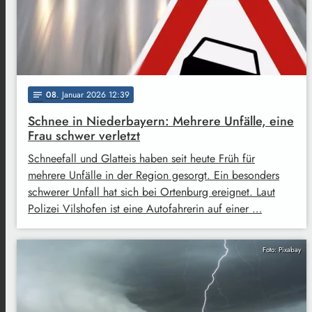
08
. Januar 2026 12:39
notes
Schnee in Niederbayern: Mehrere Unfälle, eine
Frau schwer verletzt
Schneefall und Glatteis haben seit heute Früh für
mehrere Unfälle in der Region gesorgt. Ein besonders
schwerer Unfall hat sich bei Ortenburg ereignet. Laut
Polizei Vilshofen ist eine Autofahrerin auf einer …
Foto: Pixabay