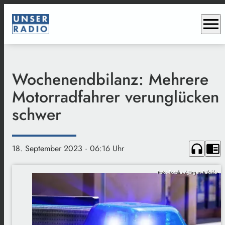
menu
Wochenendbilanz: Mehrere
Motorradfahrer verunglücken
schwer
headphones
chrome_reader_mode
18. September 2023
· 06:16 Uhr
Foto: Fotolia / Jürgen Fälchle