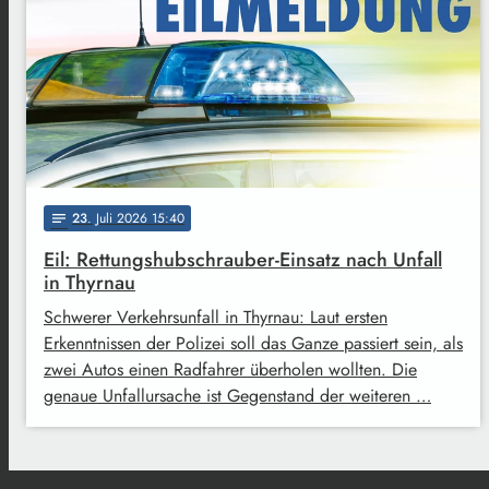
23
. Juli 2026 15:40
notes
Eil: Rettungshubschrauber-Einsatz nach Unfall
in Thyrnau
Schwerer Verkehrsunfall in Thyrnau: Laut ersten
Erkenntnissen der Polizei soll das Ganze passiert sein, als
zwei Autos einen Radfahrer überholen wollten. Die
genaue Unfallursache ist Gegenstand der weiteren …