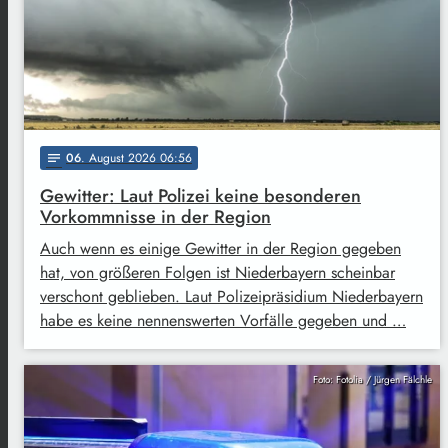
06
. August 2026 06:56
notes
Gewitter: Laut Polizei keine besonderen
Vorkommnisse in der Region
Auch wenn es einige Gewitter in der Region gegeben
hat, von größeren Folgen ist Niederbayern scheinbar
verschont geblieben. Laut Polizeipräsidium Niederbayern
habe es keine nennenswerten Vorfälle gegeben und …
Foto: Fotolia / Jürgen Fälchle