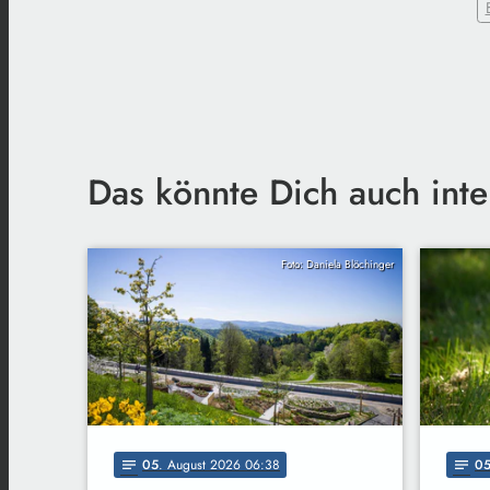
Das könnte Dich auch inte
Foto: Daniela Blöchinger
05
. August 2026 06:38
0
notes
notes