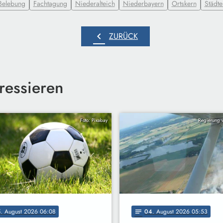
Belebung
Fachtagung
Niederalteich
Niederbayern
Ortskern
Städt
chevron_left
ZURÜCK
ressieren
Foto: Pixabay
Regierung 
5
. August 2026 06:08
04
. August 2026 05:53
notes