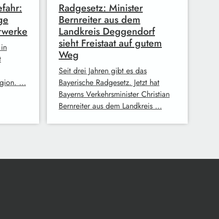
fahr:
Radgesetz: Minister
ge
Bernreiter aus dem
rwerke
Landkreis Deggendorf
sieht Freistaat auf gutem
 in
Weg
t
Seit drei Jahren gibt es das
egion. …
Bayerische Radgesetz. Jetzt hat
Bayerns Verkehrsminister Christian
Bernreiter aus dem Landkreis …