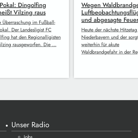
-Pokal: Dingolfing
Wegen Waldbrandge
eißt Vilzing raus
Luftbeobachtungsflü
und abgesagte Feue
 Überraschung im Fußball-
Pokal. Der Landesligist FC
Heute der nächste Hitzetag
lfing hat den Regionalligisten
Niederbayern und der sorg
ilzing rausgeworfen. Die …
weiterhin für akute
Waldbrandgefahr in der R
Unser Radio
Jobs