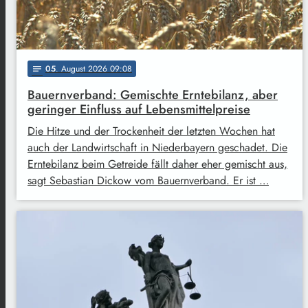
05
. August 2026 09:08
notes
Bauernverband: Gemischte Erntebilanz, aber
geringer Einfluss auf Lebensmittelpreise
Die Hitze und der Trockenheit der letzten Wochen hat
auch der Landwirtschaft in Niederbayern geschadet. Die
Erntebilanz beim Getreide fällt daher eher gemischt aus,
sagt Sebastian Dickow vom Bauernverband. Er ist …