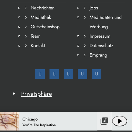
Nachrichten
Jobs
Mediathek
Mediadaten und
Gutscheinshop
Werbung
Team
Impressum
Kontakt
Datenschutz
Empfang
Privatsphäre
Chicago
library_music
play_arrow
You"re The Inspiration