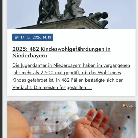
17
. Juli 2026 14:13
notes
2025: 482 Kindeswohlgefährdungen in
Niederbayern
Die Jugendämter in Niederbayern haben im vergangenen
Jahr mehr als 2.500 mal geprüft, ob das Wohl eines
Kindes gefährdet ist. In 482 Fällen bestätigte sich der
Verdacht. Die meisten festgestellten …
Pixabay