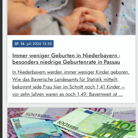
16
. Juli 2026 13:55
notes
Immer weniger Geburten in Niederbayern -
besonders niedrige Geburtenrate in Passau
In Niederbayern werden immer weniger Kinder geboren.
Wie das Bayerische Landesamts für Statistik mitteilt,
bekommt jede Frau hier im Schnitt noch 1,41 Kinder –
vor zehn Jahren waren es noch 1,49. Bayernweit ist …
Foto: Fotolia / M. Schuppich