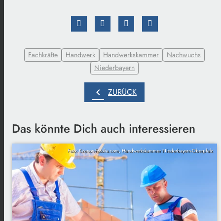
Fachkräfte
Handwerk
Handwerkskammer
Nachwuchs
Niederbayern
chevron_left
ZURÜCK
Das könnte Dich auch interessieren
Foto: Kzenon-Fotolia.com, Handwerkskammer Niederbayern-Oberpfalz