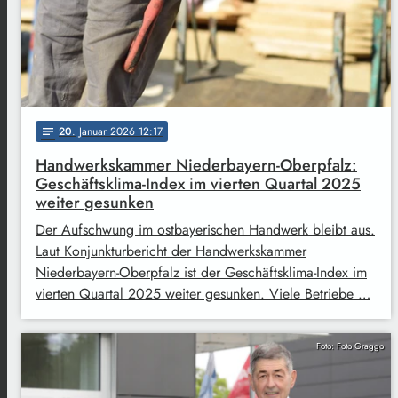
20
. Januar 2026 12:17
notes
Handwerkskammer Niederbayern-Oberpfalz:
Geschäftsklima-Index im vierten Quartal 2025
weiter gesunken
Der Aufschwung im ostbayerischen Handwerk bleibt aus.
Laut Konjunkturbericht der Handwerkskammer
Niederbayern-Oberpfalz ist der Geschäftsklima-Index im
vierten Quartal 2025 weiter gesunken. Viele Betriebe …
Foto: Foto Graggo