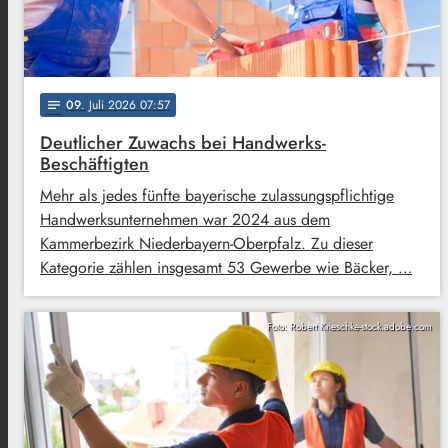
09
. Juli 2026 07:57
notes
Deutlicher Zuwachs bei Handwerks-
Beschäftigten
Mehr als jedes fünfte bayerische zulassungspflichtige
Handwerksunternehmen war 2024 aus dem
Kammerbezirk Niederbayern-Oberpfalz. Zu dieser
Kategorie zählen insgesamt 53 Gewerbe wie Bäcker, …
Foto: Robert Kneschke-stock.adobe.com