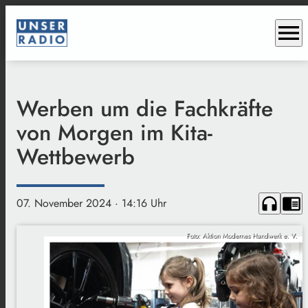
menu
Werben um die Fachkräfte
von Morgen im Kita-
Wettbewerb
headphones
chrome_reader_mode
07. November 2024
· 14:16 Uhr
Foto: Aktion Modernes Handwerk e. V.