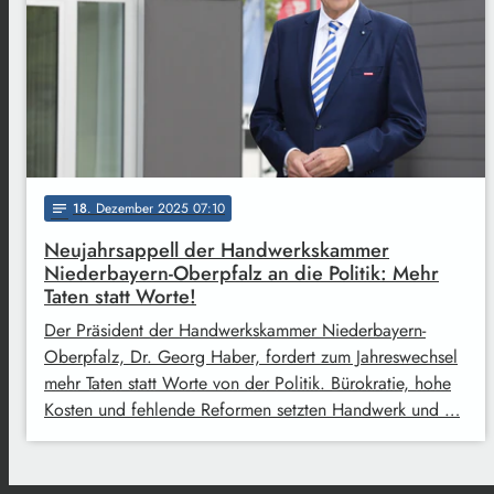
18
. Dezember 2025 07:10
notes
Neujahrsappell der Handwerkskammer
Niederbayern-Oberpfalz an die Politik: Mehr
Taten statt Worte!
Der Präsident der Handwerkskammer Niederbayern-
Oberpfalz, Dr. Georg Haber, fordert zum Jahreswechsel
mehr Taten statt Worte von der Politik. Bürokratie, hohe
Kosten und fehlende Reformen setzten Handwerk und …