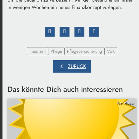
in wenigen Wochen ein neues Finanzkonzept vorlegen.
Finanzen
Pflege
Pflegeversicherung
VdK
chevron_left
ZURÜCK
Das könnte Dich auch interessieren
Foto: Pixabay