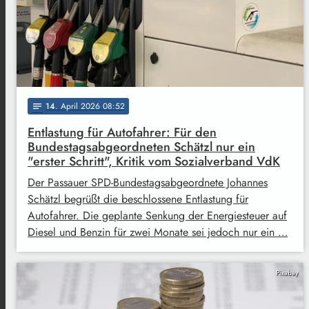
14
. April 2026 08:52
notes
Entlastung für Autofahrer: Für den
Bundestagsabgeordneten Schätzl nur ein
"erster Schritt", Kritik vom Sozialverband VdK
Der Passauer SPD-Bundestagsabgeordnete Johannes
Schätzl begrüßt die beschlossene Entlastung für
Autofahrer. Die geplante Senkung der Energiesteuer auf
Diesel und Benzin für zwei Monate sei jedoch nur ein …
Pixabay