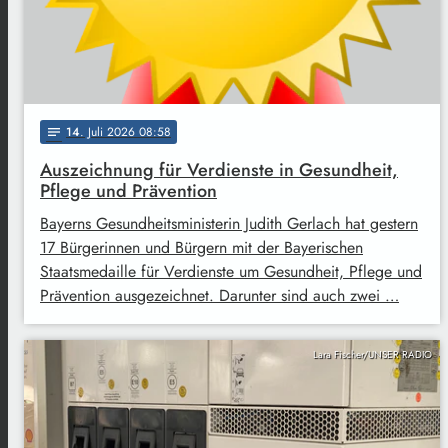
14
. Juli 2026 08:58
notes
Auszeichnung für Verdienste in Gesundheit,
Pflege und Prävention
Bayerns Gesundheitsministerin Judith Gerlach hat gestern
17 Bürgerinnen und Bürgern mit der Bayerischen
Staatsmedaille für Verdienste um Gesundheit, Pflege und
Prävention ausgezeichnet. Darunter sind auch zwei …
Lara Fischer/UNSER RADIO