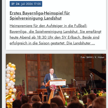
24
. Juli 2026 17:05
notes
Erstes Bayernliga-Heimspiel für
Spielvereinigung Landshut
Heimpremiere für den Aufsteiger in die Fußball-
Bayernliga, die Spielvereinigung Landshut. Sie empfängt
heute Abend ab 18:30 Uhr den SV Erlbach. Beide sind
erfolgreich in die Saison gestartet: Die Landshuter …
Foto: StMWi/ K. Huber