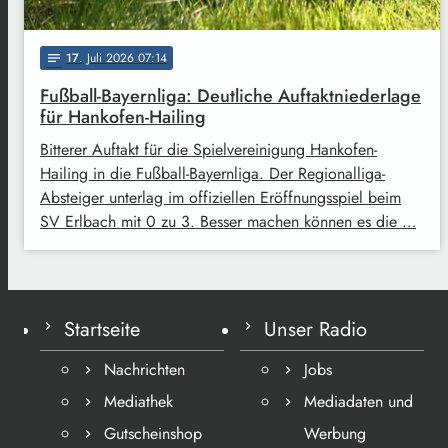
17
. Juli 2026 07:14
notes
Fußball-Bayernliga: Deutliche Auftaktniederlage
für Hankofen-Hailing
Bitterer Auftakt für die Spielvereinigung Hankofen-
Hailing in die Fußball-Bayernliga. Der Regionalliga-
Absteiger unterlag im offiziellen Eröffnungsspiel beim
SV Erlbach mit 0 zu 3. Besser machen können es die …
Startseite
Unser Radio
Nachrichten
Jobs
Mediathek
Mediadaten und
Gutscheinshop
Werbung