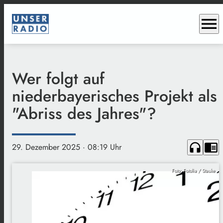
menu
Wer folgt auf
niederbayerisches Projekt als
"Abriss des Jahres"?
headphones
chrome_reader_mode
29. Dezember 2025
· 08:19 Uhr
Foto: Fotolia / Stauke