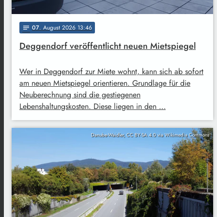
07
. August 2026 13:46
notes
Deggendorf veröffentlicht neuen Mietspiegel
Wer in Deggendorf zur Miete wohnt, kann sich ab sofort
am neuen Mietspiegel orientieren. Grundlage für die
Neuberechnung sind die gestiegenen
Lebenshaltungskosten. Diese liegen in den …
Danube-Waidler, CC BY-SA 4.0 via Wikimedia Commons