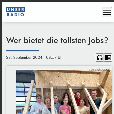
menu
Wer bietet die tollsten Jobs?
headphones
chrome_reader_mode
23. September 2024
· 08:57 Uhr
Foto: Sophie Berndl