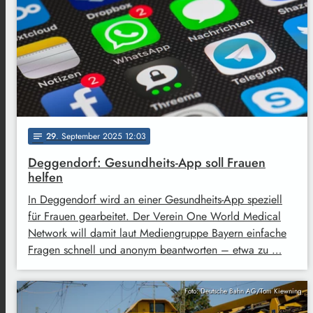
29
. September 2025 12:03
notes
Deggendorf: Gesundheits-App soll Frauen
helfen
In Deggendorf wird an einer Gesundheits-App speziell
für Frauen gearbeitet. Der Verein One World Medical
Network will damit laut Mediengruppe Bayern einfache
Fragen schnell und anonym beantworten – etwa zu …
Foto: Deutsche Bahn AG/Tom Kiewning