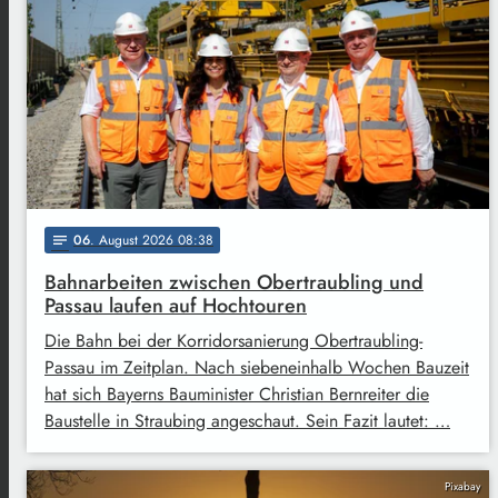
06
. August 2026 08:38
notes
Bahnarbeiten zwischen Obertraubling und
Passau laufen auf Hochtouren
Die Bahn bei der Korridorsanierung Obertraubling-
Passau im Zeitplan. Nach siebeneinhalb Wochen Bauzeit
hat sich Bayerns Bauminister Christian Bernreiter die
Baustelle in Straubing angeschaut. Sein Fazit lautet: …
Pixabay