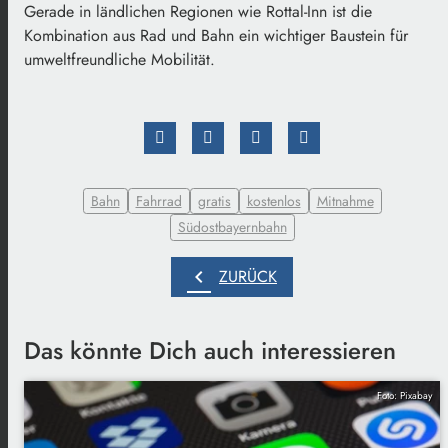
Gerade in ländlichen Regionen wie Rottal-Inn ist die
Kombination aus Rad und Bahn ein wichtiger Baustein für
umweltfreundliche Mobilität.
Bahn
Fahrrad
gratis
kostenlos
Mitnahme
Südostbayernbahn
chevron_left
ZURÜCK
Das könnte Dich auch interessieren
Foto: Pixabay