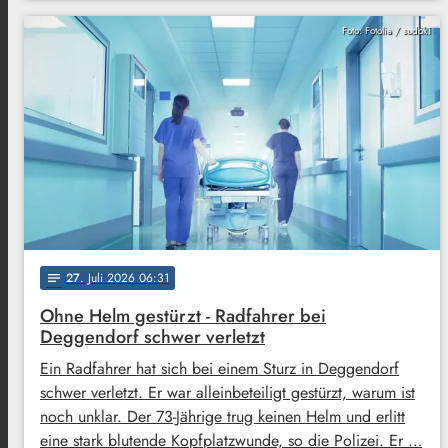
Foto: Fotolia / sudok1
27
. Juli 2026 06:31
notes
Ohne Helm gestürzt - Radfahrer bei
Deggendorf schwer verletzt
Ein Radfahrer hat sich bei einem Sturz in Deggendorf
schwer verletzt. Er war alleinbeteiligt gestürzt, warum ist
noch unklar. Der 73-Jährige trug keinen Helm und erlitt
eine stark blutende Kopfplatzwunde, so die Polizei. Er …