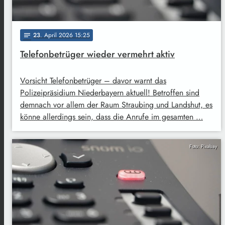
23
. April 2026 15:25
notes
Telefonbetrüger wieder vermehrt aktiv
Vorsicht Telefonbetrüger – davor warnt das
Polizeipräsidium Niederbayern aktuell! Betroffen sind
demnach vor allem der Raum Straubing und Landshut, es
könne allerdings sein, dass die Anrufe im gesamten …
Foto: Pixabay