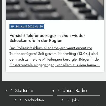
14
. April 2026 06:29
notes
Vorsicht Telefonbetrüger - schon wieder
Schockanrufe in der Region
Das Polizeipräsidium Niederbayern warnt erneut vor
Telefonbetrügern! Seit gestern Nachmittag (13.04.) sind
demnach zahlreiche Mitteilungen besorgter Bürger in der
Einsatzzentrale eingegangen, vor allem aus dem Raum …
Startseite
Unser Radio
Nachrichten
Jobs