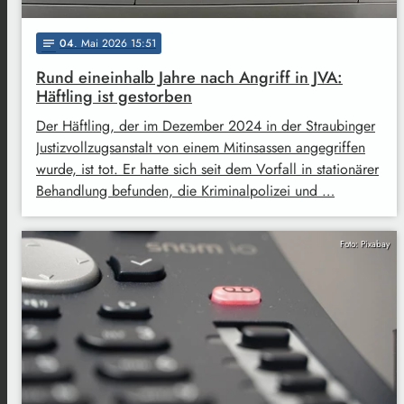
04
. Mai 2026 15:51
notes
Rund eineinhalb Jahre nach Angriff in JVA:
Häftling ist gestorben
Der Häftling, der im Dezember 2024 in der Straubinger
Justizvollzugsanstalt von einem Mitinsassen angegriffen
wurde, ist tot. Er hatte sich seit dem Vorfall in stationärer
Behandlung befunden, die Kriminalpolizei und …
Foto: Pixabay