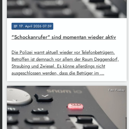
17
. April 2026 07:59
notes
"Schockanrufer" sind momentan wieder aktiv
Die Polizei warnt aktuell wieder vor Telefonbetrügern.
Betroffen ist demnach vor allem der Raum Deggendorf,
Straubing und Zwiesel. Es könne allerdings nicht
ausgeschlossen werden, dass die Betrüger im …
Foto: Pixabay