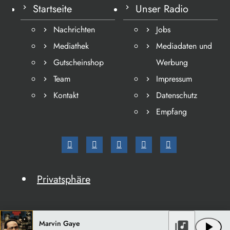
Startseite
Unser Radio
Nachrichten
Jobs
Mediathek
Mediadaten und
Gutscheinshop
Werbung
Team
Impressum
Kontakt
Datenschutz
Empfang
Privatsphäre
Marvin Gaye
library_music
play_arrow