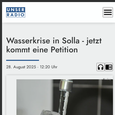
menu
Wasserkrise in Solla - jetzt
kommt eine Petition
headphones
chrome_reader_mode
28. August 2025
· 12:20 Uhr
Pixabay