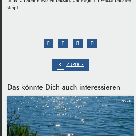
Situation aber etwas verbessert, der Pegel im Wasserbehälter
steigt.
chevron_left
ZURÜCK
Das könnte Dich auch interessieren
Pixabay