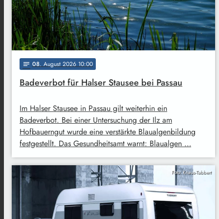
08
. August 2026 10:00
notes
Badeverbot für Halser Stausee bei Passau
Im Halser Stausee in Passau gilt weiterhin ein
Badeverbot. Bei einer Untersuchung der Ilz am
Hofbauerngut wurde eine verstärkte Blaualgenbildung
festgestellt. Das Gesundheitsamt warnt: Blaualgen …
Foto: Knaus-Tabbert