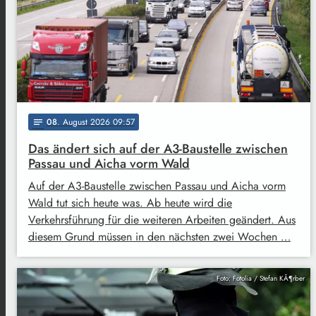
08
. August 2026 09:57
notes
Das ändert sich auf der A3-Baustelle zwischen
Passau und Aicha vorm Wald
Auf der A3-Baustelle zwischen Passau und Aicha vorm
Wald tut sich heute was. Ab heute wird die
Verkehrsführung für die weiteren Arbeiten geändert. Aus
diesem Grund müssen in den nächsten zwei Wochen …
Foto: Fotolia / Stefan KÃ¶rber