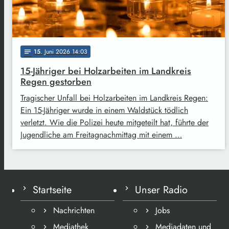
15
. Juni 2026 14:03
notes
15-Jähriger bei Holzarbeiten im Landkreis
Regen gestorben
Tragischer Unfall bei Holzarbeiten im Landkreis Regen:
Ein 15-Jähriger wurde in einem Waldstück tödlich
verletzt. Wie die Polizei heute mitgeteilt hat, führte der
Jugendliche am Freitagnachmittag mit einem …
Startseite
Unser Radio
Nachrichten
Jobs
Mediathek
Mediadaten und