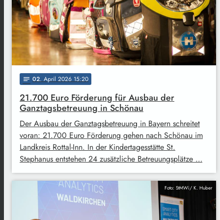
02
. April 2026 15:20
notes
21.700 Euro Förderung für Ausbau der
Ganztagsbetreuung in Schönau
Der Ausbau der Ganztagsbetreuung in Bayern schreitet
voran: 21.700 Euro Förderung gehen nach Schönau im
Landkreis Rottal-Inn. In der Kindertagesstätte St.
Stephanus entstehen 24 zusätzliche Betreuungsplätze …
Foto: StMWi/ K. Huber