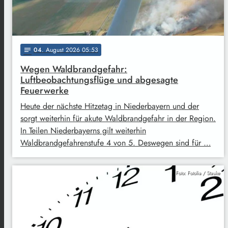
04
. August 2026 05:53
notes
Wegen Waldbrandgefahr:
Luftbeobachtungsflüge und abgesagte
Feuerwerke
Heute der nächste Hitzetag in Niederbayern und der
sorgt weiterhin für akute Waldbrandgefahr in der Region.
In Teilen Niederbayerns gilt weiterhin
Waldbrandgefahrenstufe 4 von 5. Deswegen sind für …
Foto: Fotolia / Stauke