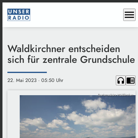
menu
Waldkirchner entscheiden
sich für zentrale Grundschule
headphones
chrome_reader_mode
22. Mai 2023
· 05:50 Uhr
Tourismusbüro Waldkirchen