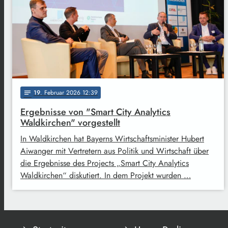
19
. Februar 2026 12:39
notes
Ergebnisse von "Smart City Analytics
Waldkirchen" vorgestellt
In Waldkirchen hat Bayerns Wirtschaftsminister Hubert
Aiwanger mit Vertretern aus Politik und Wirtschaft über
die Ergebnisse des Projects „Smart City Analytics
Waldkirchen“ diskutiert. In dem Projekt wurden …