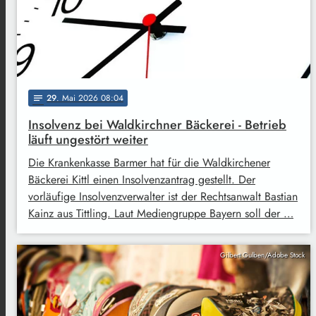
29
. Mai 2026 08:04
notes
Insolvenz bei Waldkirchner Bäckerei - Betrieb
läuft ungestört weiter
Die Krankenkasse Barmer hat für die Waldkirchener
Bäckerei Kittl einen Insolvenzantrag gestellt. Der
vorläufige Insolvenzverwalter ist der Rechtsanwalt Bastian
Kainz aus Tittling. Laut Mediengruppe Bayern soll der …
Gilbert Gulben/Adobe Stock