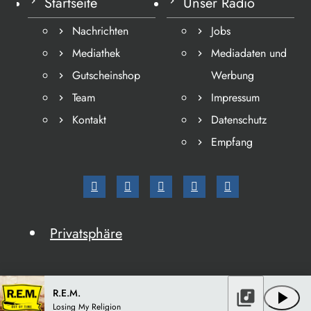
Startseite
Unser Radio
Nachrichten
Jobs
Mediathek
Mediadaten und
Gutscheinshop
Werbung
Team
Impressum
Kontakt
Datenschutz
Empfang
Privatsphäre
R.E.M.
library_music
play_arrow
Losing My Religion