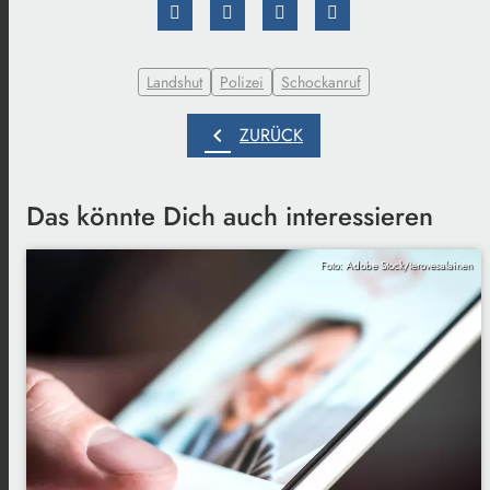
Landshut
Polizei
Schockanruf
chevron_left
ZURÜCK
Das könnte Dich auch interessieren
Foto: Adobe Stock/terovesalainen