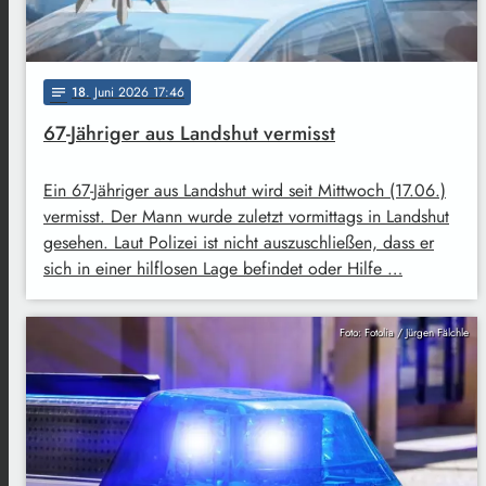
18
. Juni 2026 17:46
notes
67-Jähriger aus Landshut vermisst
Ein 67-Jähriger aus Landshut wird seit Mittwoch (17.06.)
vermisst. Der Mann wurde zuletzt vormittags in Landshut
gesehen. Laut Polizei ist nicht auszuschließen, dass er
sich in einer hilflosen Lage befindet oder Hilfe …
Foto: Fotolia / Jürgen Fälchle