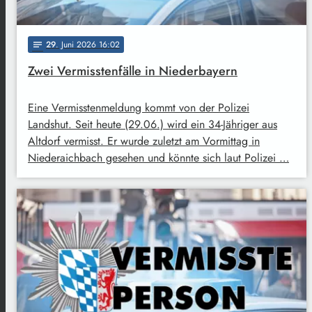
29
. Juni 2026 16:02
notes
Zwei Vermisstenfälle in Niederbayern
Eine Vermisstenmeldung kommt von der Polizei
Landshut. Seit heute (29.06.) wird ein 34-Jähriger aus
Altdorf vermisst. Er wurde zuletzt am Vormittag in
Niederaichbach gesehen und könnte sich laut Polizei …