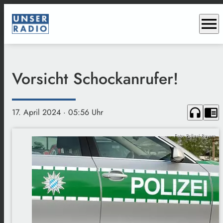
menu
Vorsicht Schockanrufer!
headphones
chrome_reader_mode
17. April 2024
· 05:56 Uhr
Foto: Polizei Bayern