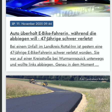
11
. November 2025 09:44
notes
Auto überholt E-Bike-Fahrerin, während die
abbiegen will - 47-Jährige schwer verletzt
Bei einem Unfall im Landkreis Rottal-Inn ist gestern eine
47-jährige E-Bike-Fahrerin schwer verletzt worden. Sie
war auf einer Kreisstraße bei Wurmannsquick unterwegs
und wollte links abbiegen. Genau in dem Moment …
Foto: Landratsamt Rottal-Inn