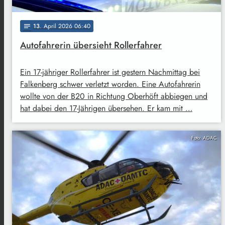
13
. April 2026 06:40
notes
Autofahrerin übersieht Rollerfahrer
Ein 17-jähriger Rollerfahrer ist gestern Nachmittag bei
Falkenberg schwer verletzt worden. Eine Autofahrerin
wollte von der B20 in Richtung Oberhöft abbiegen und
hat dabei den 17-Jährigen übersehen. Er kam mit …
Foto: ADAC