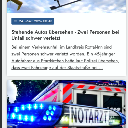
24
. März 2026 08:48
notes
Stehende Autos übersehen - Zwei Personen bei
Unfall schwer verletzt
Bei einem Verkehrsunfall im Landkreis Rottal-Inn sind
zwei Personen schwer verletzt worden. Ein 45-jähriger
Autofahrer aus Pfarrkirchen hatte laut Polizei übersehen,
dass zwei Fahrzeuge auf der Staatsstraße bei …
Comofoto/Adobe Stock