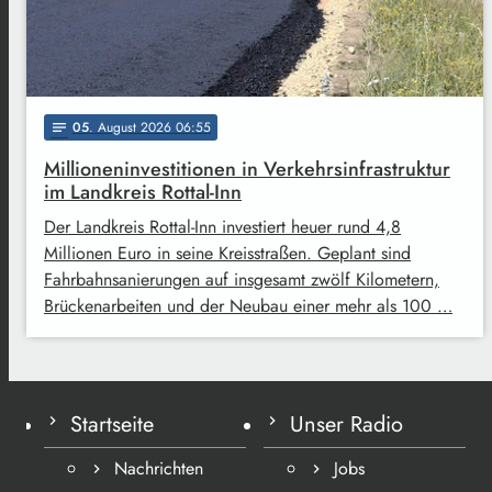
05
. August 2026 06:55
notes
Millioneninvestitionen in Verkehrsinfrastruktur
im Landkreis Rottal-Inn
Der Landkreis Rottal-Inn investiert heuer rund 4,8
Millionen Euro in seine Kreisstraßen. Geplant sind
Fahrbahnsanierungen auf insgesamt zwölf Kilometern,
Brückenarbeiten und der Neubau einer mehr als 100 …
Startseite
Unser Radio
Nachrichten
Jobs