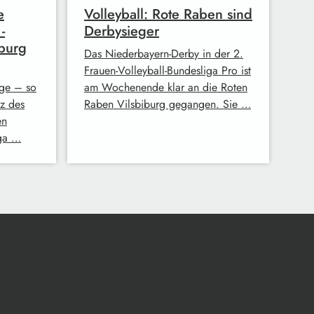
e
Volleyball: Rote Raben sind
-
Derbysieger
iburg
Das Niederbayern-Derby in der 2.
Frauen-Volleyball-Bundesliga Pro ist
age – so
am Wochenende klar an die Roten
z des
Raben Vilsbiburg gegangen. Sie …
en
iga …