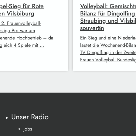
el-Sieg für Rote
Volleyball: Gemischt
n Vilsbiburg
Bilanz für Dingolfing 
Straubing und Vilsb
 2. Frauenvolleyball-
souverän
sliga Pro war am
nende Hochbetrieb – da
Ein Sieg und eine Niederl
 gleich 4 Spiele mit …
lautet die Wochenend-Bilan
TV Dingolfing in der Zweit
Frauen Volleyball Bundesl
Unser Radio
Jobs