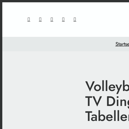
Startse
Volleyb
TV Din
Tabell