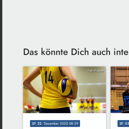
Das könnte Dich auch inte
Foto: Pixabay
22
. Dezember 2025 08:29
0
notes
notes