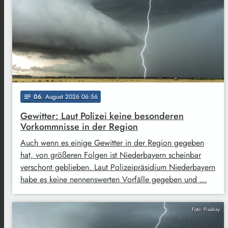
06
. August 2026 06:56
notes
Gewitter: Laut Polizei keine besonderen
Vorkommnisse in der Region
Auch wenn es einige Gewitter in der Region gegeben
hat, von größeren Folgen ist Niederbayern scheinbar
verschont geblieben. Laut Polizeipräsidium Niederbayern
habe es keine nennenswerten Vorfälle gegeben und …
Foto: Pixabay