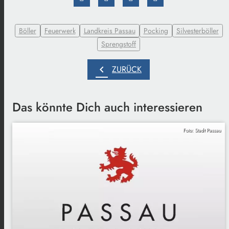
Böller
Feuerwerk
Landkreis Passau
Pocking
Silvesterböller
Sprengstoff
chevron_left
ZURÜCK
Das könnte Dich auch interessieren
Foto: Stadt Passau