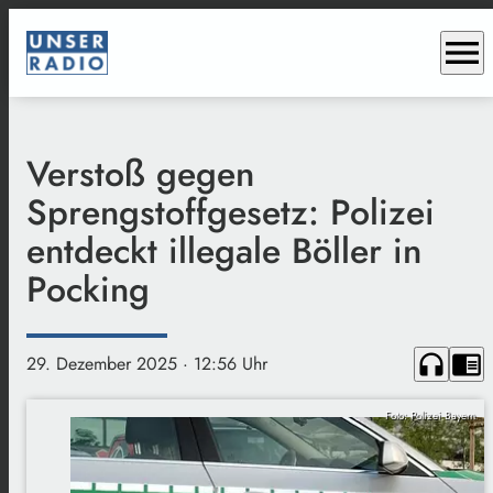
menu
Verstoß gegen
Sprengstoffgesetz: Polizei
entdeckt illegale Böller in
Pocking
headphones
chrome_reader_mode
29. Dezember 2025
· 12:56 Uhr
Foto: Polizei Bayern