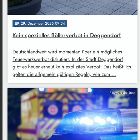
29
. Dezember 2025 09:34
notes
Kein spezielles Böllerverbot in Deggendorf
Deutschlandweit wird momentan über ein mögliches
Feuerwerksverbot diskutiert. In der Stadt Deggendorf
gibt es heuer erneut kein explizites Verbot. Das heißt: Es
gelten die allgemein gültigen Regeln, wie zum …
Ronny/Adobe Stock