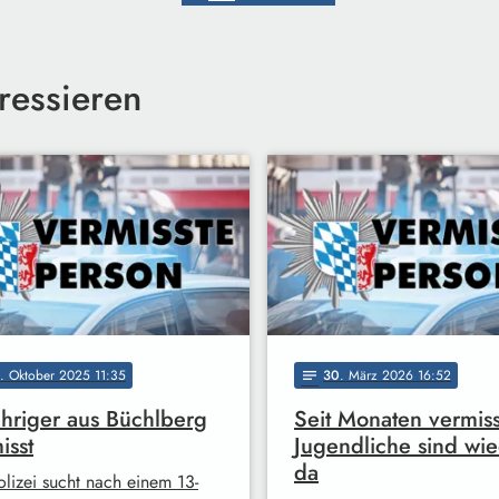
ressieren
. Oktober 2025 11:35
30
. März 2026 16:52
notes
ähriger aus Büchlberg
Seit Monaten vermiss
isst
Jugendliche sind wi
da
olizei sucht nach einem 13-