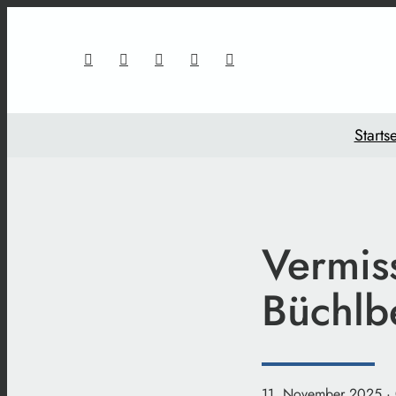
Startse
Vermiss
Büchlbe
11. November 2025
·