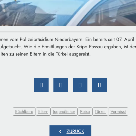
n vom Polizeipräsidium Niederbayern: Ein bereits seit 07. April v
ufgetaucht. Wie die Ermittlungen der Kripo Passau ergaben, ist der
ten zu seinen Eltern in die Türkei ausgereist.
Büchlberg
Eltern
Jugendlicher
Reise
Türkei
Vermisst
chevron_left
ZURÜCK