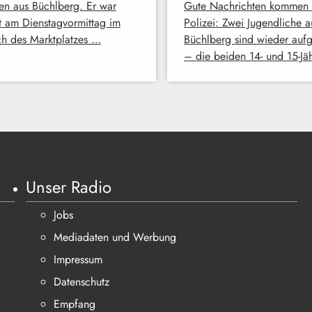
gen aus Büchlberg. Er war
Gute Nachrichten kommen 
zt am Dienstagvormittag im
Polizei: Zwei Jugendliche a
ch des Marktplatzes …
Büchlberg sind wieder aufg
– die beiden 14- und 15-Jä
Unser Radio
Jobs
Mediadaten und Werbung
Impressum
Datenschutz
Empfang