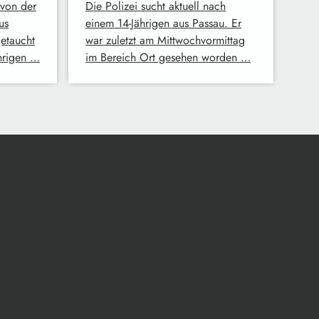
von der
Die Polizei sucht aktuell nach
us
einem 14-Jährigen aus Passau. Er
etaucht
war zuletzt am Mittwochvormittag
hrigen …
im Bereich Ort gesehen worden …