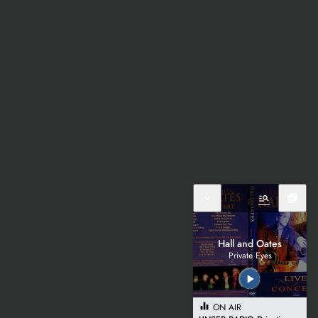
expand_more
manage_search
library_music
Hall and Oates
Private Eyes
play_arrow
equalizer
ON AIR