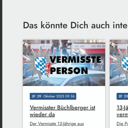
Das könnte Dich auch inte
29
. Oktober 2025 09:36
23
notes
notes
Vermisster Büchlberger ist
13-J
wieder da
verm
Der Vermisste 13-Jährige aus
Die P