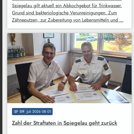
Spiegelau gilt aktuell ein Abkochgebot für Trinkwasser.
Grund sind bakteriologische Verunreinigungen. Zum
Zähneputzen, zur Zubereitung von Lebensmitteln und …
Foto: Polizei Grafenau
09
. Juli 2026 08:01
notes
Zahl der Straftaten in Spiegelau geht zurück