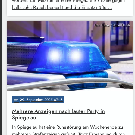
worden. Ein Mitarbeiter eines Pflegediensts hatte gegen
halb zehn Rauch bemerkt und die Einsatzkräfte …
Foto: Fotolia / Jürgen Fälchle
29
. September 2025 07:13
notes
Mehrere Anzeigen nach lauter Party in
Spiegelau
In Spiegelau hat eine Ruhestörung am Wochenende zu
mehreren Strafanzeigen geführt. Trotz Ermahnung durch