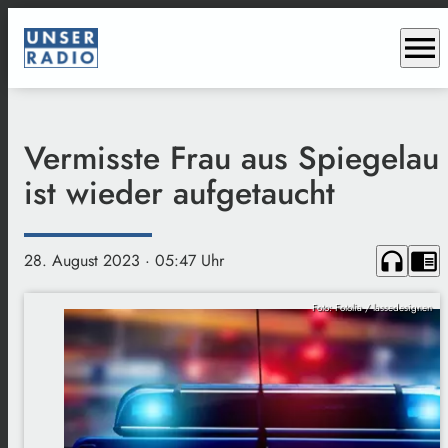
menu
Vermisste Frau aus Spiegelau
ist wieder aufgetaucht
headphones
chrome_reader_mode
28. August 2023
· 05:47 Uhr
Foto: Fotolia / lassedesignen