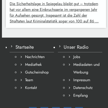
Die Sicherheitslage in Spiegelau bleibt gut – trotzdem
hat vor allem eine Einbruchsserie im vergangenen Jahr
für Aufsehen gesorgt. Insgesamt ist die Zahl der
Straftaten laut Kriminalstatistik sogar von 100 auf 86 …
Startseite
Unser Radio
Nachrichten
Jobs
Mediathek
Mediadaten und
Gutscheinshop
Werbung
Team
Impressum
Kontakt
Datenschutz
Empfang