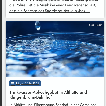
die Polizei lief die Musik bei einer Feier weiter so laut,
dass die Beamten das Stromkabel der Musikbox …
Foto: Pixabay
15
. Juli 2026 11:32
notes
Trinkwasser-Abkochgebot in Althütte und
Klingenbrunn-Bahnhof
In Althütte und Klingenbrunn-Bahnhof in der Gemeinde