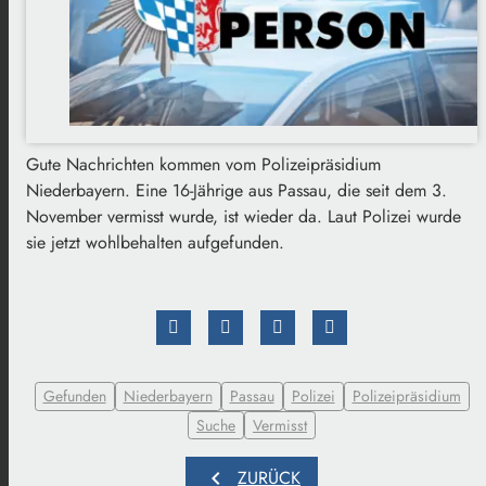
Gute Nachrichten kommen vom Polizeipräsidium
Niederbayern. Eine 16-Jährige aus Passau, die seit dem 3.
November vermisst wurde, ist wieder da. Laut Polizei wurde
sie jetzt wohlbehalten aufgefunden.
Gefunden
Niederbayern
Passau
Polizei
Polizeipräsidium
Suche
Vermisst
chevron_left
ZURÜCK