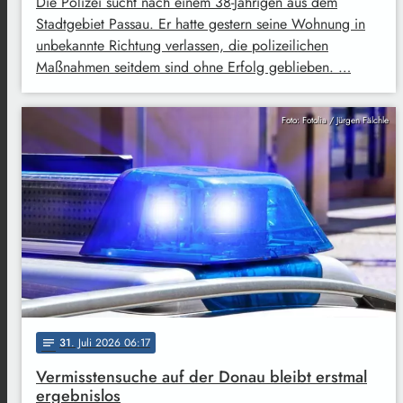
Die Polizei sucht nach einem 38-Jährigen aus dem
Stadtgebiet Passau. Er hatte gestern seine Wohnung in
unbekannte Richtung verlassen, die polizeilichen
Maßnahmen seitdem sind ohne Erfolg geblieben. …
Foto: Fotolia / Jürgen Fälchle
31
. Juli 2026 06:17
notes
Vermisstensuche auf der Donau bleibt erstmal
ergebnislos