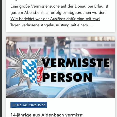
Eine große Vermisstensuche auf der Donau bei Erlau ist
gestern Abend erstmal erfolglos abgebrochen worden.
Wie berichtet war der Auslöser dafür eine seit zwei
Tagen verlassene Angelausrüstung mit einem …
07
. Mai 2026 15:56
notes
14-Jährige aus Aidenbach vermisst