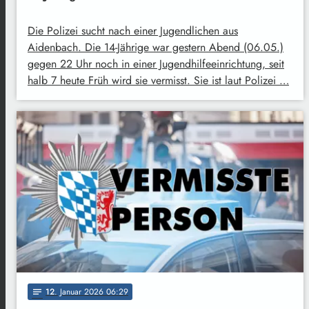
Die Polizei sucht nach einer Jugendlichen aus
Aidenbach. Die 14-Jährige war gestern Abend (06.05.)
gegen 22 Uhr noch in einer Jugendhilfeeinrichtung, seit
halb 7 heute Früh wird sie vermisst. Sie ist laut Polizei …
12
. Januar 2026 06:29
notes