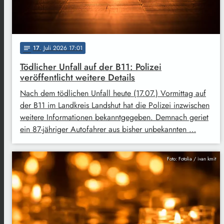
17
. Juli 2026 17:01
notes
Tödlicher Unfall auf der B11: Polizei
veröffentlicht weitere Details
Nach dem tödlichen Unfall heute (17.07.) Vormittag auf
der B11 im Landkreis Landshut hat die Polizei inzwischen
weitere Informationen bekanntgegeben. Demnach geriet
ein 87-jähriger Autofahrer aus bisher unbekannten …
Foto: Fotolia / ivan kmit