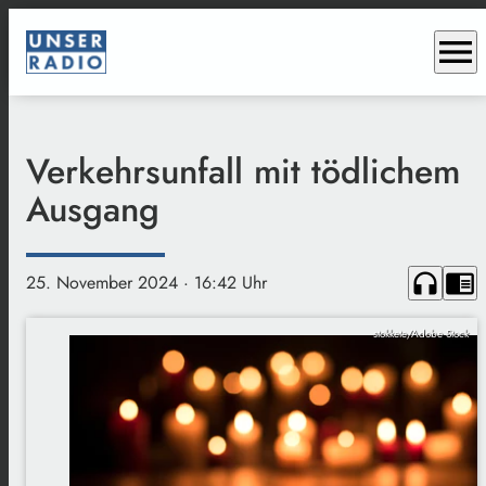
menu
Verkehrsunfall mit tödlichem
Ausgang
headphones
chrome_reader_mode
25. November 2024
· 16:42 Uhr
stokkete/Adobe Stock