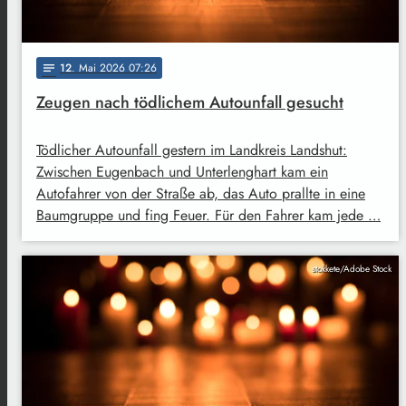
12
. Mai 2026 07:26
notes
Zeugen nach tödlichem Autounfall gesucht
Tödlicher Autounfall gestern im Landkreis Landshut:
Zwischen Eugenbach und Unterlenghart kam ein
Autofahrer von der Straße ab, das Auto prallte in eine
Baumgruppe und fing Feuer. Für den Fahrer kam jede …
stokkete/Adobe Stock