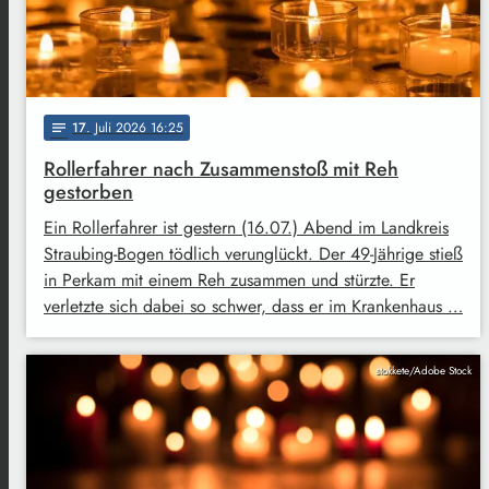
17
. Juli 2026 16:25
notes
Rollerfahrer nach Zusammenstoß mit Reh
gestorben
Ein Rollerfahrer ist gestern (16.07.) Abend im Landkreis
Straubing-Bogen tödlich verunglückt. Der 49-Jährige stieß
in Perkam mit einem Reh zusammen und stürzte. Er
verletzte sich dabei so schwer, dass er im Krankenhaus …
stokkete/Adobe Stock