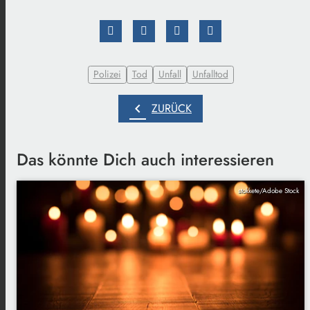
Polizei
Tod
Unfall
Unfalltod
chevron_left
ZURÜCK
Das könnte Dich auch interessieren
stokkete/Adobe Stock