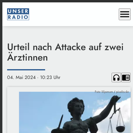
menu
Urteil nach Attacke auf zwei
Ärztinnen
headphones
chrome_reader_mode
04. Mai 2024
· 10:23 Uhr
Foto: lillysmum / pixelio.de