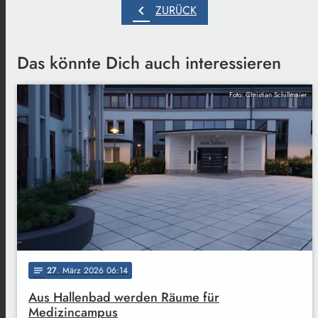
chevron_left
ZURÜCK
Das könnte Dich auch interessieren
Foto: Christian Schillmaier
27
. März 2026 06:14
notes
Aus Hallenbad werden Räume für
Medizincampus