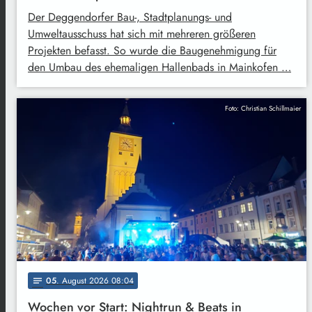
Der Deggendorfer Bau-, Stadtplanungs- und
Umweltausschuss hat sich mit mehreren größeren
Projekten befasst. So wurde die Baugenehmigung für
den Umbau des ehemaligen Hallenbads in Mainkofen …
Foto: Christian Schillmaier
05
. August 2026 08:04
notes
Wochen vor Start: Nightrun & Beats in