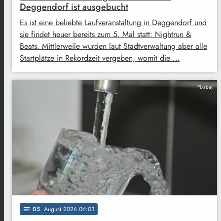
Deggendorf ist ausgebucht
Es ist eine beliebte Laufveranstaltung in Deggendorf und
sie findet heuer bereits zum 5. Mal statt: Nightrun &
Beats. Mittlerweile wurden laut Stadtverwaltung aber alle
Startplätze in Rekordzeit vergeben, womit die …
Pixabay
05
. August 2026 06:03
notes