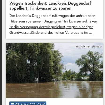
Wegen Trockenheit: Landkreis Deggendorf
appelliert, Trinkwasser zu sparen
Der Landkreis Deggendorf ruft wegen der anhaltenden
Hitze zum sparsamen Umgang mit Trinkwasser auf. Zwar
ist die Versorgung derzeit gesichert, wegen niedriger
Grundwasserstände und des hohen Verbrauchs im …
Foto: Christian Schillmaier
03
. August 2026 05:40
notes