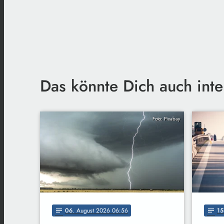
Das könnte Dich auch inte
Foto: Pixabay
06
. August 2026 06:56
15
notes
notes