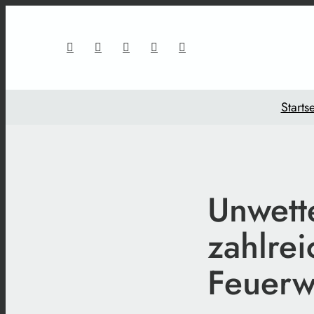
Startse
Unwette
zahlrei
Feuerw