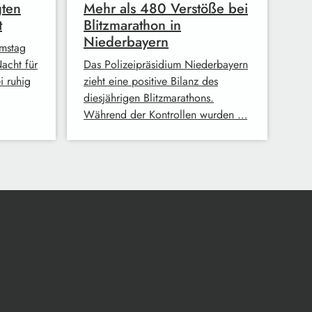
gten
Mehr als 480 Verstöße bei
t
Blitzmarathon in
Niederbayern
mstag
Nacht für
Das Polizeipräsidium Niederbayern
i ruhig
zieht eine positive Bilanz des
diesjährigen Blitzmarathons.
Während der Kontrollen wurden …