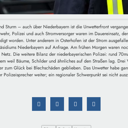
und Sturm – auch über Niederbayern ist die Unwetterfront vergange
ehr, Polizei und auch Stromversorger waren im Dauereinsatz, den
digt worden. Unter anderem in Osterhofen ist der Strom ausgefalle
räsidiums Niederbayern auf Anfrage. Am frühen Morgen waren noch
etz. Die weitere Bilanz der niederbayerischen Polizei: rund 70ma
rem weil Bäume, Schilder und ähnliches auf den Straßen lag. Drei 
 aber zum Glück bei Blechschäden geblieben. Das Unwetter habe ga
er Polizeisprecher weiter; ein regionaler Schwerpunkt sei nicht au