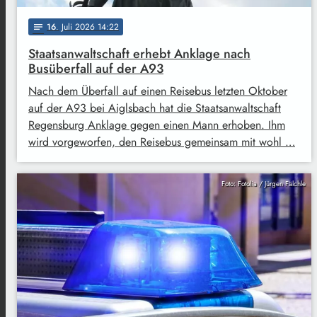
16
. Juli 2026 14:22
notes
Staatsanwaltschaft erhebt Anklage nach
Busüberfall auf der A93
Nach dem Überfall auf einen Reisebus letzten Oktober
auf der A93 bei Aiglsbach hat die Staatsanwaltschaft
Regensburg Anklage gegen einen Mann erhoben. Ihm
wird vorgeworfen, den Reisebus gemeinsam mit wohl …
Foto: Fotolia / Jürgen Fälchle