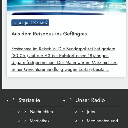
01
. Juli 2026 13:17
notes
Aus dem Reisebus ins Gefängnis
Festnahme im Reisebus: Die Bundespolizei hat gestern
(30.06.) auf der A3 bei Ruhstorf einen 18-jährigen
Ungarn festgenommen. Der Mann war im März nicht zu
seiner Gerichtsverhandlung wegen Ecstasy-Besitz …
Startseite
Unser Radio
Nachrichten
Jobs
Mediathek
Mediadaten und