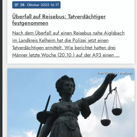
28
. Oktober 2025 16:17
notes
Überfall auf Reisebus: Tatverdächtiger
festgenommen
Nach dem Überfall auf einen Reisebus nahe Aiglsbach
im Landkreis Kelheim hat die Polizei jetzt einen
Tatverdächtigen ermittelt. Wie berichtet hatten drei
Männer letzte Woche (20.10.) auf der A93 einen …
Foto: lillysmum / pixelio.de