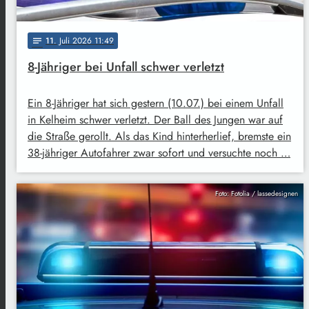
11
. Juli 2026 11:49
notes
8-Jähriger bei Unfall schwer verletzt
Ein 8-Jähriger hat sich gestern (10.07.) bei einem Unfall
in Kelheim schwer verletzt. Der Ball des Jungen war auf
die Straße gerollt. Als das Kind hinterherlief, bremste ein
38-jähriger Autofahrer zwar sofort und versuchte noch …
Foto: Fotolia / lassedesignen