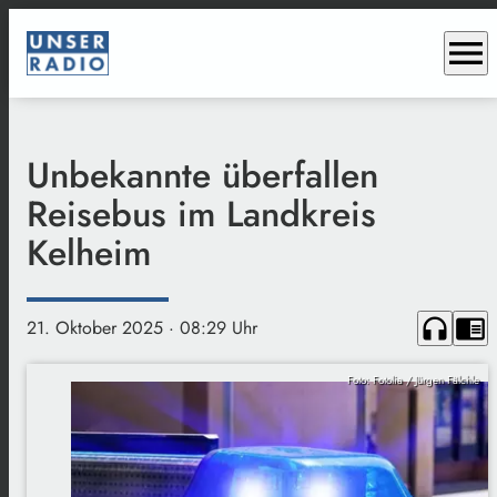
menu
Unbekannte überfallen
Reisebus im Landkreis
Kelheim
headphones
chrome_reader_mode
21. Oktober 2025
· 08:29 Uhr
Foto: Fotolia / Jürgen Fälchle