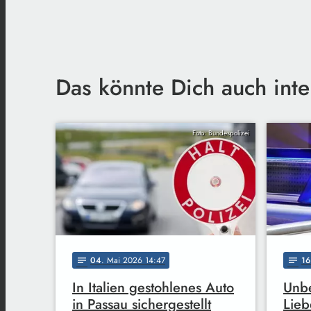
Das könnte Dich auch inte
Foto: Bundespolizei
04
. Mai 2026 14:47
16
notes
notes
In Italien gestohlenes Auto
Unbe
in Passau sichergestellt
Lieb