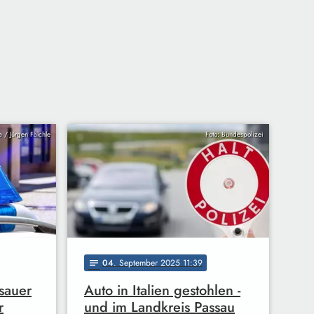
ia / Jürgen Fälchle
Foto: Bundespolizei
04
. September 2025 11:39
notes
ssauer
Auto in Italien gestohlen -
r
und im Landkreis Passau