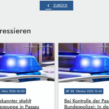
chevron_left
ZURÜCK
ressieren
Foto: Fotolia / Jürgen Fälchle
Foto: Fotol
. März 2026 06:00
22
. Oktober 2025 16:42
notes
kannter stiehlt
Bei Kontrolle der Pa
espuppe in Passau
Bundespolizei: In de