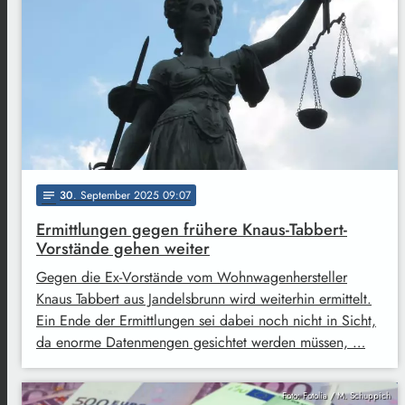
30
. September 2025 09:07
notes
Ermittlungen gegen frühere Knaus-Tabbert-
Vorstände gehen weiter
Gegen die Ex-Vorstände vom Wohnwagenhersteller
Knaus Tabbert aus Jandelsbrunn wird weiterhin ermittelt.
Ein Ende der Ermittlungen sei dabei noch nicht in Sicht,
da enorme Datenmengen gesichtet werden müssen, …
Foto: Fotolia / M. Schuppich