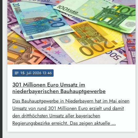
15
. Juli 2026 13:46
notes
301 Millionen Euro Umsatz im
niederbayerischen Bauhauptgewerbe
Das Bauhauptgewerbe in Niederbayern hat im Mai einen
Umsatz von rund 301 Millionen Euro erzielt und damit
den dritthöchsten Umsatz aller bayerischen
Regierungsbezirke erreicht. Das zeigen aktuelle …