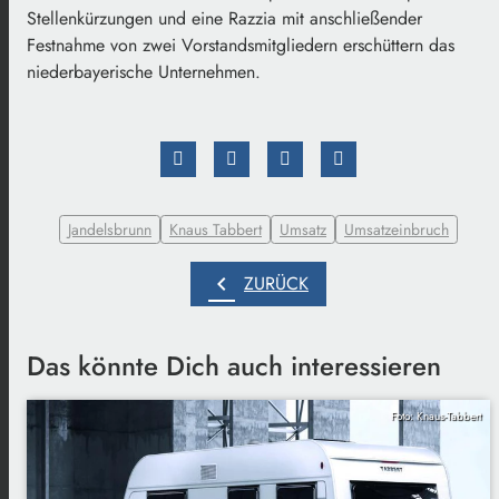
Stellenkürzungen und eine Razzia mit anschließender
Festnahme von zwei Vorstandsmitgliedern erschüttern das
niederbayerische Unternehmen.
Jandelsbrunn
Knaus Tabbert
Umsatz
Umsatzeinbruch
chevron_left
ZURÜCK
Das könnte Dich auch interessieren
Foto: Knaus-Tabbert