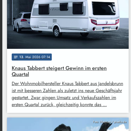
13
. Mai 2026 07:14
notes
Knaus Tabbert steigert Gewinn im ersten
Quartal
Der Wohnmobilhersteller Knaus Tabbert aus Jandelsbrunn
ist mit besseren Zahlen als zuletzt ins neue Geschäftsjahr
gestartet. Zwar gingen Umsatz und Verkaufszahlen im
ersten Quartal zurück, gleichzeitig konnte das …
Foto: lillysmum / pixelio.de