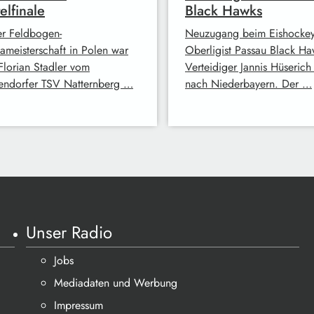
elfinale
Black Hawks
er Feldbogen-
Neuzugang beim Eishockey
ameisterschaft in Polen war
Oberligist Passau Black Ha
Florian Stadler vom
Verteidiger Jannis Hüseric
ndorfer TSV Natternberg …
nach Niederbayern. Der …
Unser Radio
Jobs
Mediadaten und Werbung
Impressum