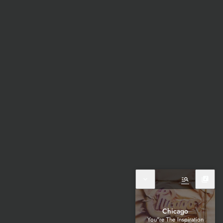
expand_more
manage_search
library_music
Chicago
You"re The Inspiration