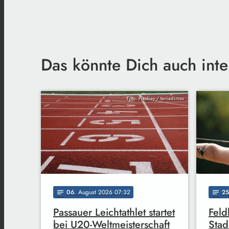
Das könnte Dich auch inte
Foto: Pixabay / taniadimas
06
. August 2026 07:32
25
notes
notes
Passauer Leichtathlet startet
Feld
bei U20-Weltmeisterschaft
Stad