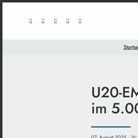
Startse
U20-EM
im 5.0
07. August 2025
· 16