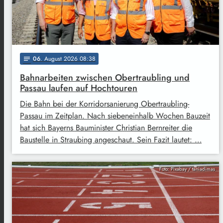
06
. August 2026 08:38
notes
Bahnarbeiten zwischen Obertraubling und
Passau laufen auf Hochtouren
Die Bahn bei der Korridorsanierung Obertraubling-
Passau im Zeitplan. Nach siebeneinhalb Wochen Bauzeit
hat sich Bayerns Bauminister Christian Bernreiter die
Baustelle in Straubing angeschaut. Sein Fazit lautet: …
Foto: Pixabay / taniadimas