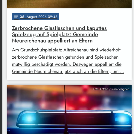
06
. August 2026 09:46
notes
Zerbrochene Glasflaschen und kaputtes
Spielzeug auf Spielplatz: Gemeinde
Neureichenau appelliert an Eltern
Am Grundschulspielplatz Altreichenau sind wiederholt
zerbrochene Glasflaschen gefunden und Spielsachen
mutwillig beschädigt worden. Deswegen appelliert die
Gemeinde Neureichenau jetzt auch an die Eltern, um …
Foto: Fotolia / lassedesignen