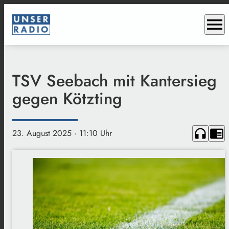
menu
TSV Seebach mit Kantersieg
gegen Kötzting
headphones
chrome_reader_mode
23. August 2025
· 11:10 Uhr