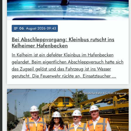
06
. August 2026 09:43
notes
Bei Abschleppvorgang: Kleinbus rutscht ins
Kelheimer Hafenbecken
In Kelheim ist ein defekter Kleinbus im Hafenbecken
gelandet. Beim eigentlichen Abschleppversuch hatte sich
das Zugseil gelöst und das Fahrzeug ist ins Wasser
gerutscht. Die Feuerwehr rückte an, Einsatztaucher …
Foto: Deutsche Bahn AG/Tom Kiewning