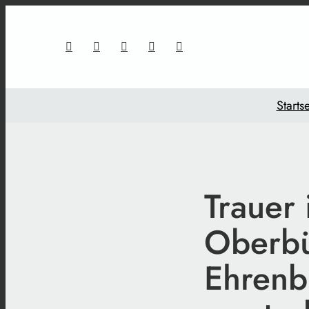
Startse
Trauer
Oberbü
Ehrenb