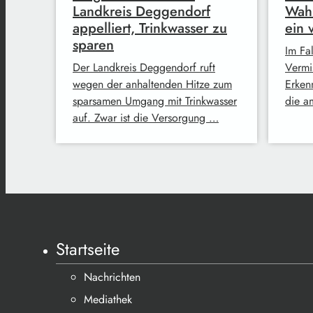
Landkreis Deggendorf
Wahr
appelliert, Trinkwasser zu
ein 
sparen
Im Fa
Der Landkreis Deggendorf ruft
Vermi
wegen der anhaltenden Hitze zum
Erkenn
sparsamen Umgang mit Trinkwasser
die a
auf. Zwar ist die Versorgung …
Startseite
Nachrichten
Mediathek