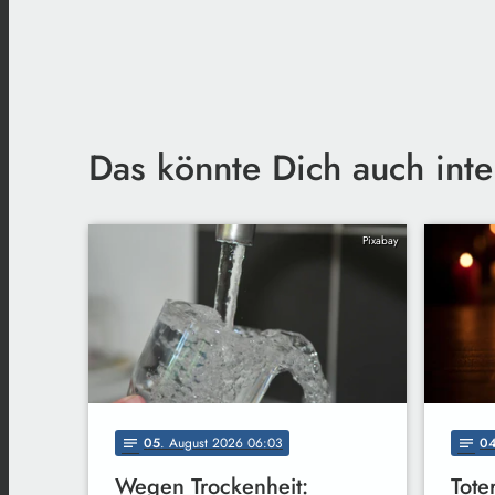
Das könnte Dich auch inte
Pixabay
05
. August 2026 06:03
0
notes
notes
Wegen Trockenheit:
Tote