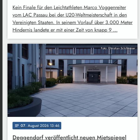
Kein Finale für den Leichtathleten Marco Voggenreiter
vom LAC Passau bei der U20-Weltmeisterschaft in den
Vereinigten Staaten. In seinem Vorlauf über 3.000 Meter
Hindernis landete er mit einer Zeit von knapp 9 …
Foto: Christian Schillmaier
07
. August 2026 13:46
notes
Deggendorf veröffentlicht neuen Mietspiegel