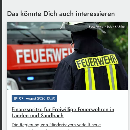
Das könnte Dich auch interessieren
Foto: Fotolia / Stefan KÃ¶rber
07
. August 2026 13:50
notes
Finanzspritze für Freiwillige Feuerwehren in
Landen und Sandbach
Die Regierung von Niederbayern verteilt neue