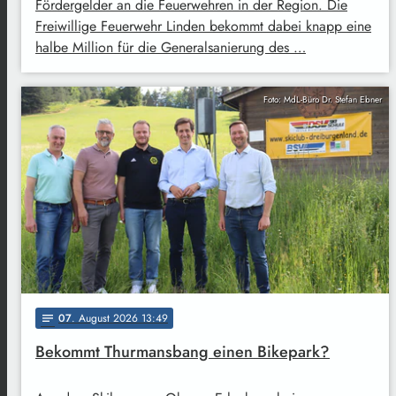
Fördergelder an die Feuerwehren in der Region. Die
Freiwillige Feuerwehr Linden bekommt dabei knapp eine
halbe Million für die Generalsanierung des …
Foto: MdL-Büro Dr. Stefan Ebner
07
. August 2026 13:49
notes
Bekommt Thurmansbang einen Bikepark?