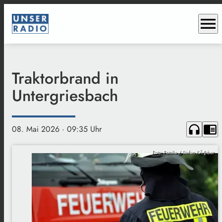
menu
Traktorbrand in
Untergriesbach
headphones
chrome_reader_mode
08. Mai 2026
· 09:35 Uhr
Foto: Fotolia / Stefan KÃ¶rber