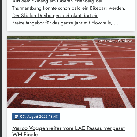
Aus dem Skihang am Oberen Erlenberg bei
Thurmansbang könnte schon bald ein Bikepark werden.
Der Skiclub Dreiburgenland plant dort ein
Freizeitangebot für das ganze Jahr mit Flowtrails, …
Foto: Pixabay / taniadimas
07
. August 2026 13:48
notes
Marco Voggenreiter vom LAC Passau verpasst
WM-Finale