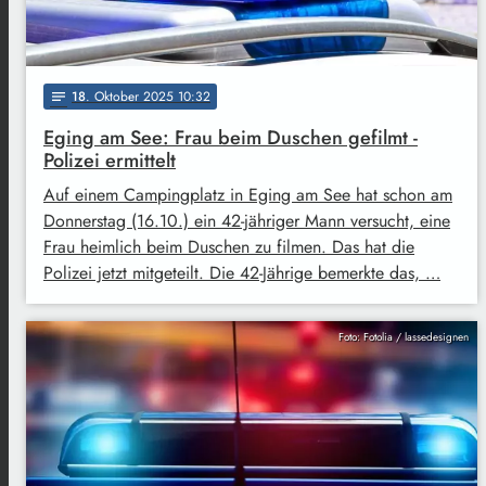
18
. Oktober 2025 10:32
notes
Eging am See: Frau beim Duschen gefilmt -
Polizei ermittelt
Auf einem Campingplatz in Eging am See hat schon am
Donnerstag (16.10.) ein 42-jähriger Mann versucht, eine
Frau heimlich beim Duschen zu filmen. Das hat die
Polizei jetzt mitgeteilt. Die 42-Jährige bemerkte das, …
Foto: Fotolia / lassedesignen