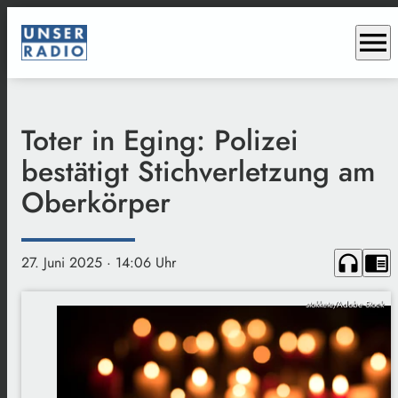
menu
Toter in Eging: Polizei
bestätigt Stichverletzung am
Oberkörper
headphones
chrome_reader_mode
27. Juni 2025
· 14:06 Uhr
stokkete/Adobe Stock