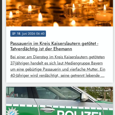
18
. Juni 2026 06:40
notes
Passauerin im Kreis Kaiserslautern getötet -
Tatverdächtig ist der Ehemann
Bei einer am Dienstag im Kreis Kaiserslautern getöteten
37-Jährigen handelt es sich laut Mediengruppe Bayern
um eine gebürtige Passauerin und vierfache Mutter. Ein
40-Jähriger wird verdächtigt, seine getrennt lebende …
Foto: Polizei Bayern