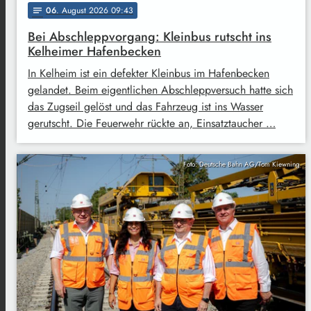
06
. August 2026 09:43
notes
Bei Abschleppvorgang: Kleinbus rutscht ins
Kelheimer Hafenbecken
In Kelheim ist ein defekter Kleinbus im Hafenbecken
gelandet. Beim eigentlichen Abschleppversuch hatte sich
das Zugseil gelöst und das Fahrzeug ist ins Wasser
gerutscht. Die Feuerwehr rückte an, Einsatztaucher …
Foto: Deutsche Bahn AG/Tom Kiewning