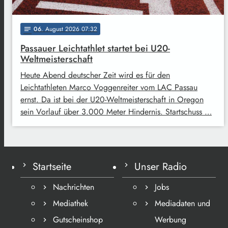
06
. August 2026 07:32
notes
Passauer Leichtathlet startet bei U20-
Weltmeisterschaft
Heute Abend deutscher Zeit wird es für den
Leichtathleten Marco Voggenreiter vom LAC Passau
ernst. Da ist bei der U20-Weltmeisterschaft in Oregon
sein Vorlauf über 3.000 Meter Hindernis. Startschuss …
Startseite
Unser Radio
Nachrichten
Jobs
Mediathek
Mediadaten und
Gutscheinshop
Werbung