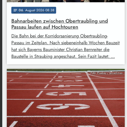
06
. August 2026 08:38
notes
Bahnarbeiten zwischen Obertraubling und
Passau laufen auf Hochtouren
Die Bahn bei der Korridorsanierung Obertraubling-
Passau im Zeitplan. Nach siebeneinhalb Wochen Bauzeit
hat sich Bayerns Bauminister Christian Bernreiter die
Baustelle in Straubing angeschaut. Sein Fazit lautet: …
Foto: Pixabay / taniadimas