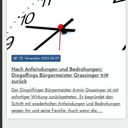
12
. November 2025 06:01
notes
Nach Anfeindungen und Bedrohungen:
Dingolfings Bürgermeister Grassinger tritt
zurück
Der Dingolfinger Bürgermeister Armin Grassinger ist mit
sofortiger Wirkung zurückgetreten. Er begründet den
Schritt mit wiederholten Anfeindungen und Bedrohungen
gegen ihn und seine Familie. Auch wenn die …