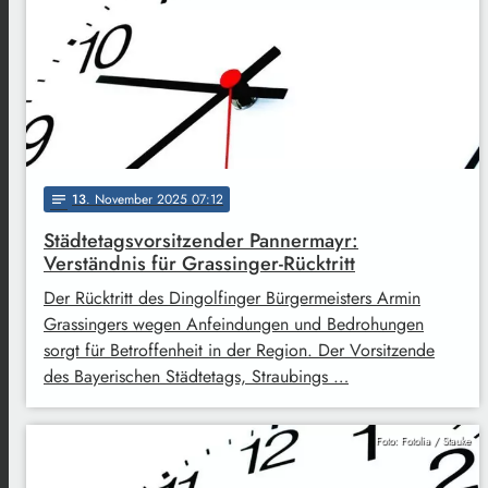
13
. November 2025 07:12
notes
Städtetagsvorsitzender Pannermayr:
Verständnis für Grassinger-Rücktritt
Der Rücktritt des Dingolfinger Bürgermeisters Armin
Grassingers wegen Anfeindungen und Bedrohungen
sorgt für Betroffenheit in der Region. Der Vorsitzende
des Bayerischen Städtetags, Straubings …
Foto: Fotolia / Stauke