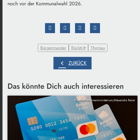
noch vor der Kommunalwahl 2026.
Bürgermeister
Rücktritt
Thyrnau
chevron_left
ZURÜCK
Das könnte Dich auch interessieren
Bayerisches Innenministerium/Alexandra Beier