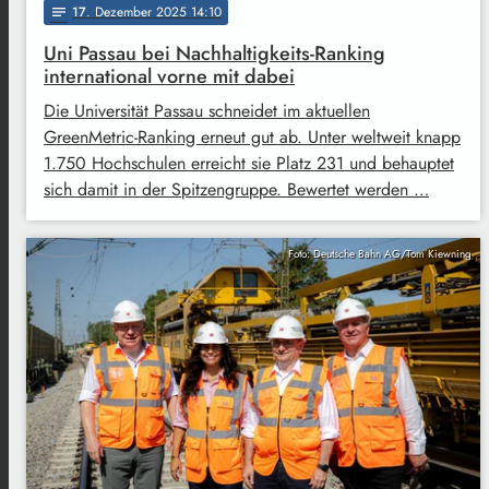
17
. Dezember 2025 14:10
notes
Uni Passau bei Nachhaltigkeits-Ranking
international vorne mit dabei
Die Universität Passau schneidet im aktuellen
GreenMetric-Ranking erneut gut ab. Unter weltweit knapp
1.750 Hochschulen erreicht sie Platz 231 und behauptet
sich damit in der Spitzengruppe. Bewertet werden …
Foto: Deutsche Bahn AG/Tom Kiewning