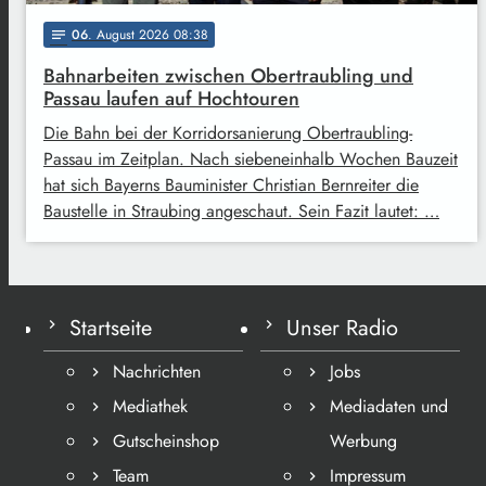
06
. August 2026 08:38
notes
Bahnarbeiten zwischen Obertraubling und
Passau laufen auf Hochtouren
Die Bahn bei der Korridorsanierung Obertraubling-
Passau im Zeitplan. Nach siebeneinhalb Wochen Bauzeit
hat sich Bayerns Bauminister Christian Bernreiter die
Baustelle in Straubing angeschaut. Sein Fazit lautet: …
Startseite
Unser Radio
Nachrichten
Jobs
Mediathek
Mediadaten und
Gutscheinshop
Werbung
Team
Impressum