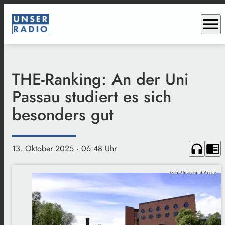
menu
THE-Ranking: An der Uni
Passau studiert es sich
besonders gut
headphones
chrome_reader_mode
13. Oktober 2025
· 06:48 Uhr
Foto: Universität Passau