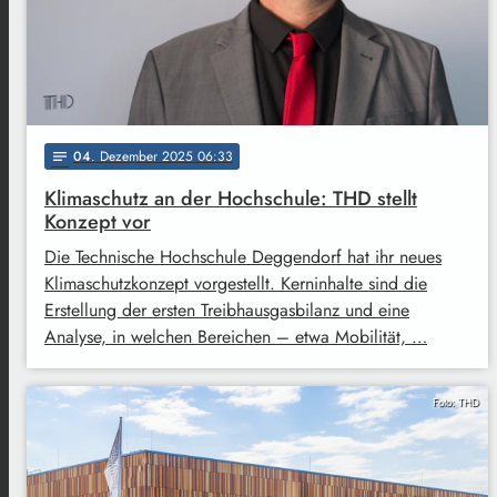
04
. Dezember 2025 06:33
notes
Klimaschutz an der Hochschule: THD stellt
Konzept vor
Die Technische Hochschule Deggendorf hat ihr neues
Klimaschutzkonzept vorgestellt. Kerninhalte sind die
Erstellung der ersten Treibhausgasbilanz und eine
Analyse, in welchen Bereichen – etwa Mobilität, …
Foto: THD