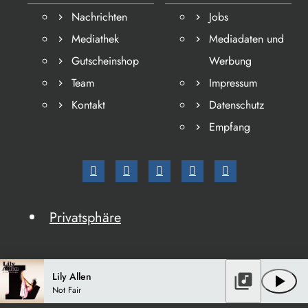
Nachrichten
Jobs
Mediathek
Mediadaten und
Gutscheinshop
Werbung
Team
Impressum
Kontakt
Datenschutz
Empfang
Privatsphäre
Lily Allen
library_music
play_arrow
Not Fair