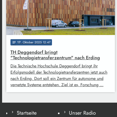
17
. Oktober 2025 12:47
notes
TH Deggendorf bringt
"Technologietransferzentrum" nach Erding
Die Technische Hochschule Deggendorf bringt ihr
Erfolgsmodell der Technologietransferzentren jetzt auch
nach Erding. Dort soll ein Zentrum für autonome und
vernetzte Systeme entstehen. Ziel ist es, Forschung …
Startseite
Unser Radio