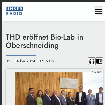
menu
THD eröffnet Bio-Lab in
Oberschneiding
headphones
chrome_reader_mode
02. Oktober 2024
· 07:15 Uhr
Foto: THD