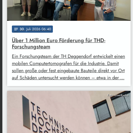
30
. Juli 2026 06:40
notes
Über 1 Million Euro Förderung für THD-
Forschungsteam
Ein Forschungsteam der TH Deggendorf entwickelt einen
mobilen Computertomografen für die Industrie. Damit
sollen große oder fest eingebaute Bauteile direkt vor Ort
auf Schäden untersucht werden können – etwa in der …
Foto: unserRadio