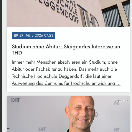
27
. März 2026 07:23
notes
Studium ohne Abitur: Steigendes Interesse an
THD
Immer mehr Menschen absolvieren ein Studium, ohne
Abitur oder Fachabitur zu haben. Das merkt auch die
Technische Hochschule Deggendorf, die laut einer
Auswertung des Centrums für Hochschulentwicklung …
Foto: THD