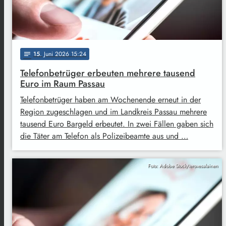
15
. Juni 2026 15:24
notes
Telefonbetrüger erbeuten mehrere tausend
Euro im Raum Passau
Telefonbetrüger haben am Wochenende erneut in der
Region zugeschlagen und im Landkreis Passau mehrere
tausend Euro Bargeld erbeutet. In zwei Fällen gaben sich
die Täter am Telefon als Polizeibeamte aus und …
Foto: Adobe Stock/terovesalainen