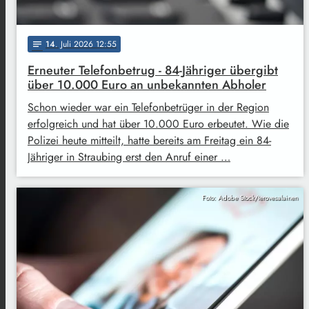
14
. Juli 2026 12:55
notes
Erneuter Telefonbetrug - 84-Jähriger übergibt
über 10.000 Euro an unbekannten Abholer
Schon wieder war ein Telefonbetrüger in der Region
erfolgreich und hat über 10.000 Euro erbeutet. Wie die
Polizei heute mitteilt, hatte bereits am Freitag ein 84-
Jähriger in Straubing erst den Anruf einer …
Foto: Adobe Stock/terovesalainen