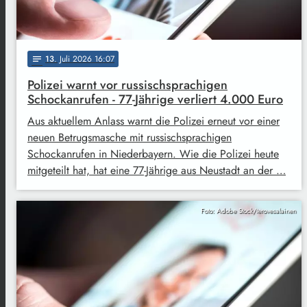
13
. Juli 2026 16:07
notes
Polizei warnt vor russischsprachigen
Schockanrufen - 77-Jährige verliert 4.000 Euro
Aus aktuellem Anlass warnt die Polizei erneut vor einer
neuen Betrugsmasche mit russischsprachigen
Schockanrufen in Niederbayern. Wie die Polizei heute
mitgeteilt hat, hat eine 77-Jährige aus Neustadt an der …
Foto: Adobe Stock/terovesalainen