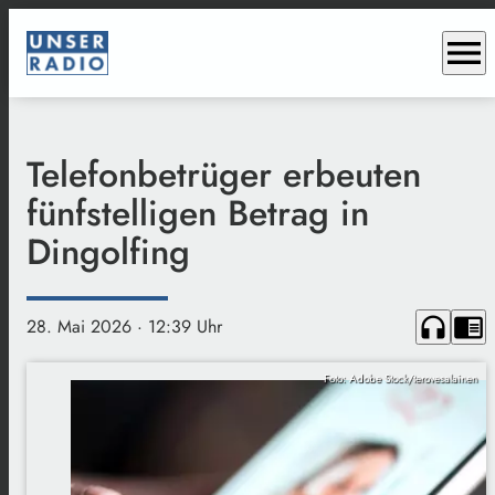
menu
Telefonbetrüger erbeuten
fünfstelligen Betrag in
Dingolfing
headphones
chrome_reader_mode
28. Mai 2026
· 12:39 Uhr
Foto: Adobe Stock/terovesalainen