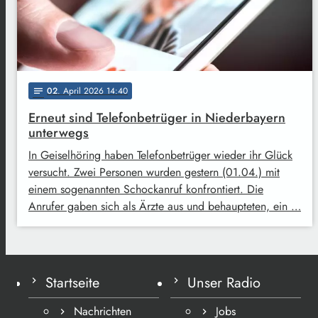
02
. April 2026 14:40
notes
Erneut sind Telefonbetrüger in Niederbayern
unterwegs
In Geiselhöring haben Telefonbetrüger wieder ihr Glück
versucht. Zwei Personen wurden gestern (01.04.) mit
einem sogenannten Schockanruf konfrontiert. Die
Anrufer gaben sich als Ärzte aus und behaupteten, ein …
Startseite
Unser Radio
Nachrichten
Jobs