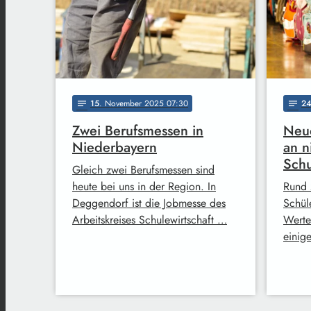
15
. November 2025 07:30
2
notes
notes
Zwei Berufsmessen in
Neue
Niederbayern
an n
Sch
Gleich zwei Berufsmessen sind
heute bei uns in der Region. In
Rund 
Deggendorf ist die Jobmesse des
Schül
Arbeitskreises Schulewirtschaft …
Werte
einig