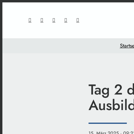
Startse
Tag 2 
Ausbil
15. März 2025
· 09:2