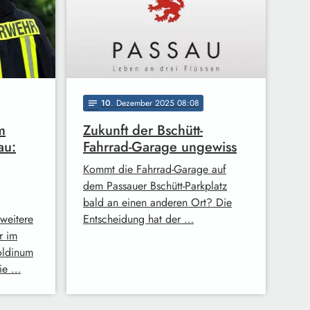
10
. Dezember 2025 08:08
notes
m
Zukunft der Bschütt-
au:
Fahrrad-Garage ungewiss
Kommt die Fahrrad-Garage auf
dem Passauer Bschütt-Parkplatz
bald an einen anderen Ort? Die
 weitere
Entscheidung hat der …
r im
oldinum
wie …