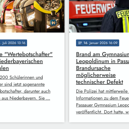
4
. Juli 2026 13:16
16
. Januar 2026 16:09
notes
 "Wertebotschafter"
Brand am Gymnasiu
iederbayerischen
Leopoldinum in Pass
ulen
Brandursache
möglicherweise
200 Schülerinnen und
technischer Defekt
er sind jetzt sogenannte
botschafter, darunter auch
Die Polizei hat mittlerweile
e aus Niederbayern. Sie …
Informationen zu dem Feue
Passauer Gymnasium Leop
veröffentlicht. Dort hatte, 