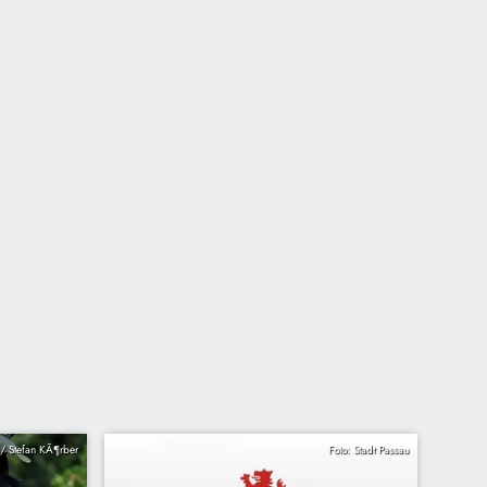
a / Stefan KÃ¶rber
Foto: Stadt Passau