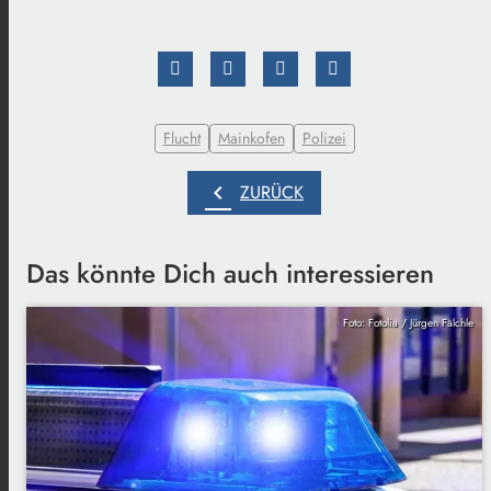
Flucht
Mainkofen
Polizei
chevron_left
ZURÜCK
Das könnte Dich auch interessieren
Foto: Fotolia / Jürgen Fälchle