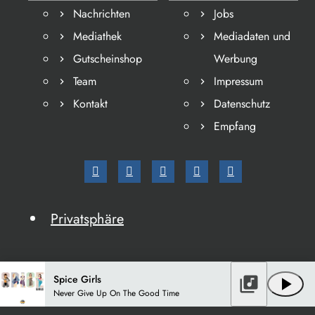
Nachrichten
Jobs
Mediathek
Mediadaten und
Gutscheinshop
Werbung
Team
Impressum
Kontakt
Datenschutz
Empfang
Privatsphäre
Spice Girls
library_music
play_arrow
Never Give Up On The Good Time