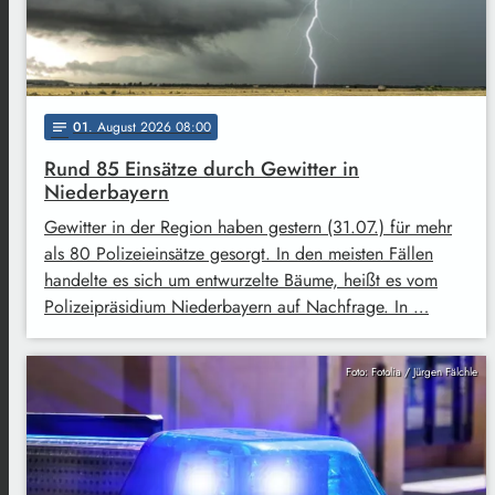
01
. August 2026 08:00
notes
Rund 85 Einsätze durch Gewitter in
Niederbayern
Gewitter in der Region haben gestern (31.07.) für mehr
als 80 Polizeieinsätze gesorgt. In den meisten Fällen
handelte es sich um entwurzelte Bäume, heißt es vom
Polizeipräsidium Niederbayern auf Nachfrage. In …
Foto: Fotolia / Jürgen Fälchle