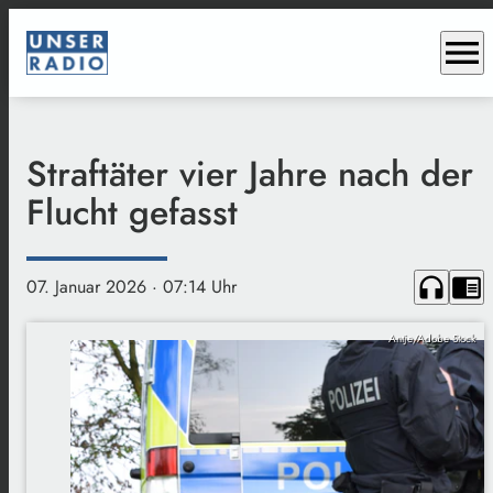
menu
Straftäter vier Jahre nach der
Flucht gefasst
headphones
chrome_reader_mode
07. Januar 2026
· 07:14 Uhr
Antje/Adobe Stock