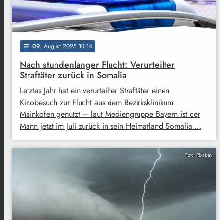
09
. August 2025 10:14
notes
Nach stundenlanger Flucht: Verurteilter
Straftäter zurück in Somalia
Letztes Jahr hat ein verurteilter Straftäter einen
Kinobesuch zur Flucht aus dem Bezirksklinikum
Mainkofen genutzt – laut Mediengruppe Bayern ist der
Mann jetzt im Juli zurück in sein Heimatland Somalia …
Foto: Pixabay