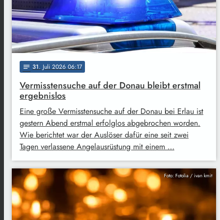
31
. Juli 2026 06:17
notes
Vermisstensuche auf der Donau bleibt erstmal
ergebnislos
Eine große Vermisstensuche auf der Donau bei Erlau ist
gestern Abend erstmal erfolglos abgebrochen worden.
Wie berichtet war der Auslöser dafür eine seit zwei
Tagen verlassene Angelausrüstung mit einem …
Foto: Fotolia / ivan kmit