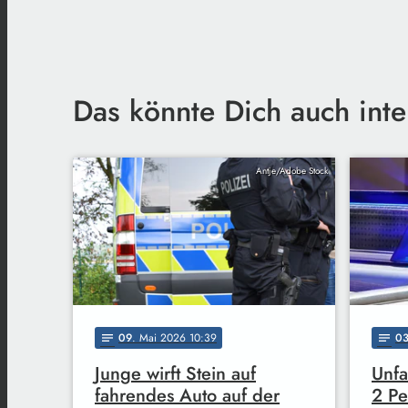
Das könnte Dich auch inte
Antje/Adobe Stock
09
. Mai 2026 10:39
0
notes
notes
Junge wirft Stein auf
Unfa
fahrendes Auto auf der
2 Pe