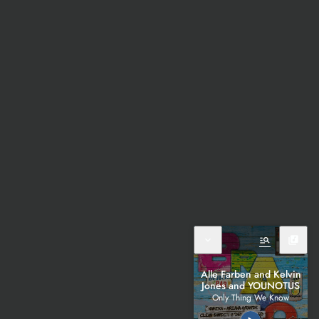
expand_more
manage_search
library_music
Alle Farben and Kelvin
Jones and YOUNOTUS
Only Thing We Know