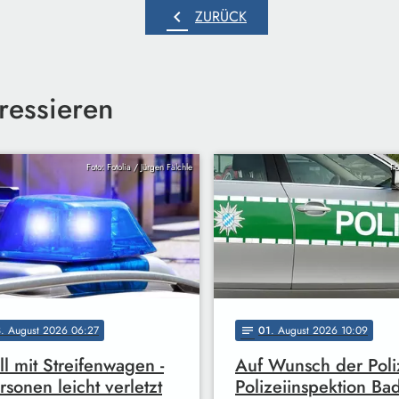
chevron_left
ZURÜCK
ressieren
Foto: Fotolia / Jürgen Fälchle
Fo
3
. August 2026 06:27
01
. August 2026 10:09
notes
ll mit Streifenwagen -
Auf Wunsch der Poli
rsonen leicht verletzt
Polizeiinspektion Ba