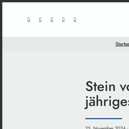
Startse
Stein v
jährige
25. November 2024
·