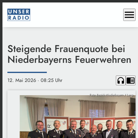
menu
Steigende Frauenquote bei
Niederbayerns Feuerwehren
headphones
chrome_reader_mode
12. Mai 2026
· 08:25 Uhr
Foto: Bezirk Niederbayern / Lang