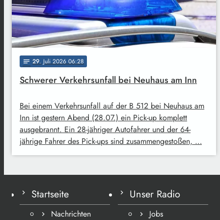
29
. Juli 2026 06:28
notes
Schwerer Verkehrsunfall bei Neuhaus am Inn
Bei einem Verkehrsunfall auf der B 512 bei Neuhaus am
Inn ist gestern Abend (28.07.) ein Pick-up komplett
ausgebrannt. Ein 28-jähriger Autofahrer und der 64-
jährige Fahrer des Pick-ups sind zusammengestoßen, …
Startseite
Unser Radio
Nachrichten
Jobs