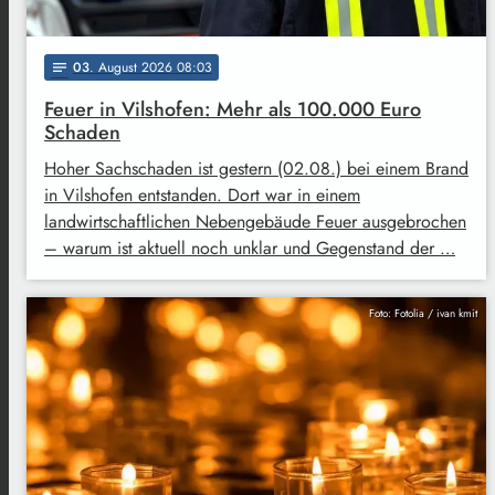
03
. August 2026 08:03
notes
Feuer in Vilshofen: Mehr als 100.000 Euro
Schaden
Hoher Sachschaden ist gestern (02.08.) bei einem Brand
in Vilshofen entstanden. Dort war in einem
landwirtschaftlichen Nebengebäude Feuer ausgebrochen
– warum ist aktuell noch unklar und Gegenstand der …
Foto: Fotolia / ivan kmit