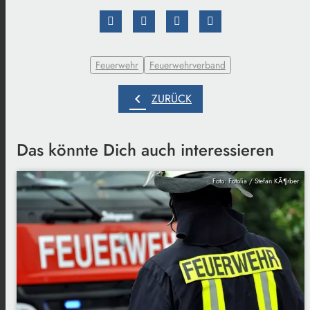
Feuerwehr
Feuerwehrverband
chevron_left
ZURÜCK
Das könnte Dich auch interessieren
Foto: Fotolia / Stefan KÃ¶rber