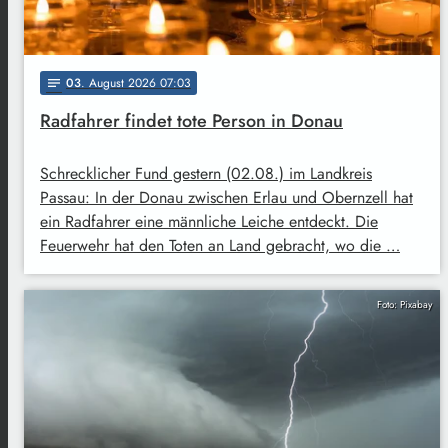
03
. August 2026 07:03
notes
Radfahrer findet tote Person in Donau
Schrecklicher Fund gestern (02.08.) im Landkreis
Passau: In der Donau zwischen Erlau und Obernzell hat
ein Radfahrer eine männliche Leiche entdeckt. Die
Feuerwehr hat den Toten an Land gebracht, wo die …
Foto: Pixabay