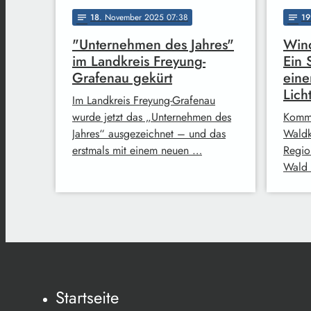
18
. November 2025 07:38
19
notes
notes
"Unternehmen des Jahres"
Wind
im Landkreis Freyung-
Ein 
Grafenau gekürt
eine
Lich
Im Landkreis Freyung-Grafenau
wurde jetzt das „Unternehmen des
Komme
Jahres“ ausgezeichnet – und das
Waldk
erstmals mit einem neuen …
Regio
Wald 
Startseite