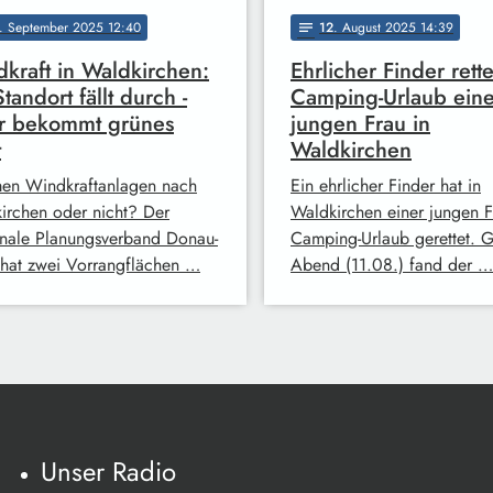
. September 2025 12:40
12
. August 2025 14:39
notes
kraft in Waldkirchen:
Ehrlicher Finder rette
Standort fällt durch -
Camping-Urlaub eine
r bekommt grünes
jungen Frau in
t
Waldkirchen
n Windkraftanlagen nach
Ein ehrlicher Finder hat in
irchen oder nicht? Der
Waldkirchen einer jungen 
nale Planungsverband Donau-
Camping-Urlaub gerettet. G
hat zwei Vorrangflächen …
Abend (11.08.) fand der …
Unser Radio