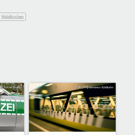
Waldkirchen
to: Polizei Bayern
Foto: FÃ¶rderverein Ilztalbahn