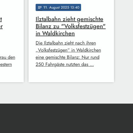
11
. August 2025 13:40
notes
t
Ilztalbahn zieht gemischte
r
Bilanz zu "Volksfestzügen"
in Waldkirchen
Die Ilztalbahn zieht nach ihren
„Volksfestzügen“ in Waldkirchen
Frau den
eine gemischte Bilanz: Nur rund
estern
250 Fahrgäste nutzten das …