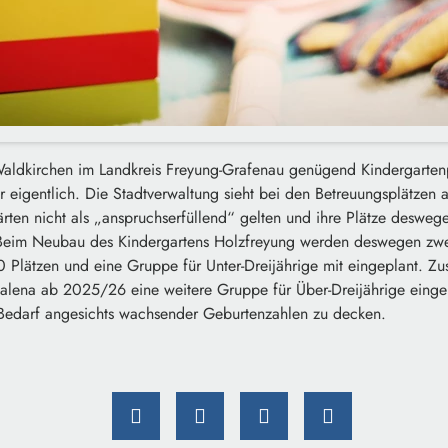
Waldkirchen im Landkreis Freyung-Grafenau genügend Kindergarten
 eigentlich. Die Stadtverwaltung sieht bei den Betreuungsplätzen a
rten nicht als „anspruchserfüllend“ gelten und ihre Plätze desweg
Beim Neubau des Kindergartens Holzfreyung werden deswegen zwe
0 Plätzen und eine Gruppe für Unter-Dreijährige mit eingeplant. Zus
lena ab 2025/26 eine weitere Gruppe für Über-Dreijährige eingeric
n Bedarf angesichts wachsender Geburtenzahlen zu decken.