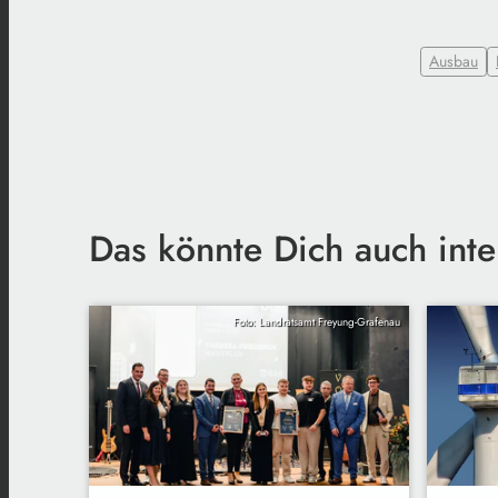
Ausbau
Das könnte Dich auch inte
Foto: Landratsamt Freyung-Grafenau