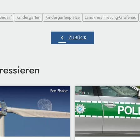
Bedarf
Kindergarten
Kindergartenplätze
Landkreis Freyung-Grafenau
chevron_left
ZURÜCK
ressieren
Foto: Pixabay
Fo