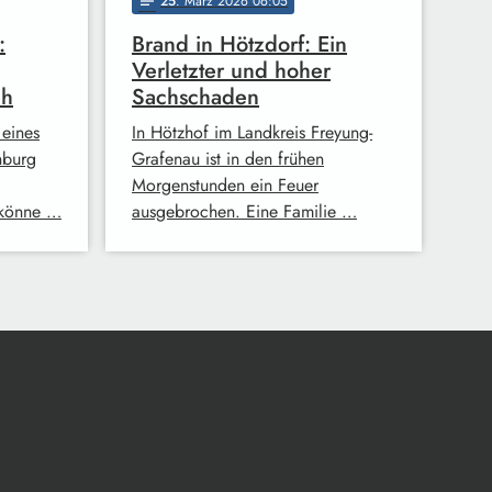
25
. März 2026 06:05
notes
:
Brand in Hötzdorf: Ein
Verletzter und hoher
ch
Sachschaden
eines
In Hötzhof im Landkreis Freyung-
nburg
Grafenau ist in den frühen
Morgenstunden ein Feuer
 könne …
ausgebrochen. Eine Familie …