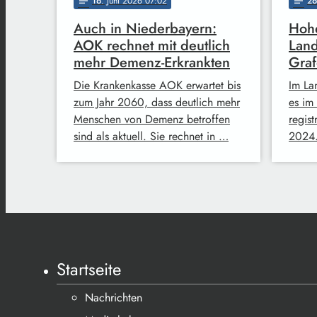
16
. Juni 2026 07:02
26
notes
notes
Auch in Niederbayern:
Hohe
AOK rechnet mit deutlich
Land
mehr Demenz-Erkrankten
Gra
Die Krankenkasse AOK erwartet bis
Im La
zum Jahr 2060, dass deutlich mehr
es im
Menschen von Demenz betroffen
regist
sind als aktuell. Sie rechnet in …
2024.
Startseite
Nachrichten