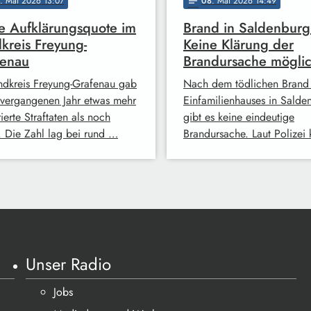
. Mai 2026 13:07
08
. Mai 2026 14:49
notes
 Aufklärungsquote im
Brand in Saldenburg
kreis Freyung-
Keine Klärung der
fenau
Brandursache mögli
ndkreis Freyung-Grafenau gab
Nach dem tödlichen Brand 
 vergangenen Jahr etwas mehr
Einfamilienhauses in Salde
rierte Straftaten als noch
gibt es keine eindeutige
 Die Zahl lag bei rund …
Brandursache. Laut Polizei
Unser Radio
Jobs