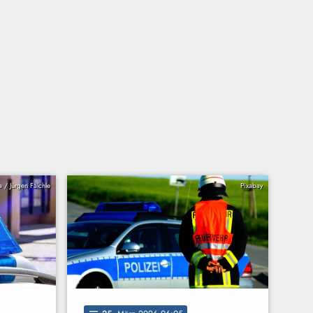
ia / Jürgen Fälchle
Pixabay